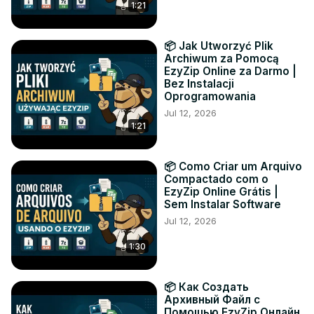
1:21
📦 Jak Utworzyć Plik
Archiwum za Pomocą
EzyZip Online za Darmo |
Bez Instalacji
Oprogramowania
Jul 12, 2026
1:21
📦 Como Criar um Arquivo
Compactado com o
EzyZip Online Grátis |
Sem Instalar Software
Jul 12, 2026
1:30
📦 Как Создать
Архивный Файл с
Помощью EzyZip Онлайн