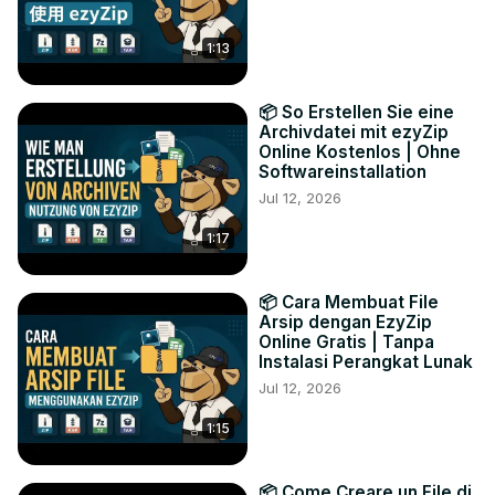
1:13
📦 So Erstellen Sie eine
Archivdatei mit ezyZip
Online Kostenlos | Ohne
Softwareinstallation
Jul 12, 2026
1:17
📦 Cara Membuat File
Arsip dengan EzyZip
Online Gratis | Tanpa
Instalasi Perangkat Lunak
Jul 12, 2026
1:15
📦 Come Creare un File di