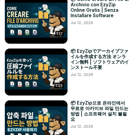
Archivio con EzyZip
Online Gratis | Senza
Installare Software
Jul 12, 2026
1:17
📦 EzyZipでアーカイブファ
イルを作成する方法 オンラ
イン無料 | ソフトウェアのイ
ンストール不要
Jul 12, 2026
1:25
📦 EzyZip으로 온라인에서
무료로 아카이브 파일 만드는
방법 | 소프트웨어 설치 불필
요
Jul 12, 2026