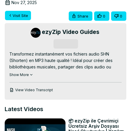
Nov 27, 2025
Visit Site
Share
0
0
ezyZip Video Guides
Subscribe
Transformez instantanément vos fichiers audio SHN 
(Shorten) en MP3 haute qualité ! Idéal pour créer des 
bibliothèques musicales, partager des clips audio ou 
convertir des enregistrements SHN rares dans un format 
Show More
universel, sans installer de logiciel fastidieux.

👉 Convertisseur SHN en MP3 en ligne GRATUIT :
View Video Transcript
https://www.ezyzip.com/convertir-shn-en-mp3.html
PROCESSUS SIMPLE EN 3 ÉTAPES :

1. Importez votre fichier SHN – cliquez sur « Sélectionner 
Latest Videos
le fichier SHN à convertir » ou faites-le glisser dans la 
boîte de dialogue.

📦 ezyZip ile Çevrimiçi
2. Cliquez sur « Convertir en MP3 » et laissez la 
Ücretsiz Arşiv Dosyası