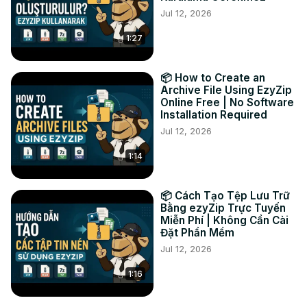
Jul 12, 2026
le fichier ZIP" pour le stocker sur votre disque local.

#convert #xls #zip

1:27
TWITTER :
 https://twitter.com/ezyZip
FACEBOOK :
 https://www.facebook.com/ezyzip/
📦 How to Create an
Archive File Using EzyZip
Online Free | No Software
Installation Required
Jul 12, 2026
1:14
📦 Cách Tạo Tệp Lưu Trữ
Bằng ezyZip Trực Tuyến
Miễn Phí | Không Cần Cài
Đặt Phần Mềm
Jul 12, 2026
1:16