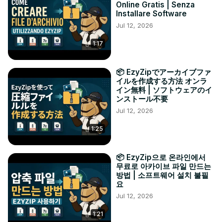
Online Gratis | Senza
Installare Software
Jul 12, 2026
1:17
📦 EzyZipでアーカイブファ
イルを作成する方法 オンラ
イン無料 | ソフトウェアのイ
ンストール不要
Jul 12, 2026
1:25
📦 EzyZip으로 온라인에서
무료로 아카이브 파일 만드는
방법 | 소프트웨어 설치 불필
요
Jul 12, 2026
1:21