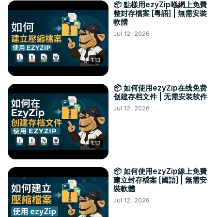
📦 點樣用ezyZip喺網上免費
整封存檔案 [粵語] | 無需安裝
軟體
Jul 12, 2026
1:13
📦 如何使用ezyZip在线免费
创建存档文件 | 无需安装软件
Jul 12, 2026
1:12
📦 如何使用ezyZip線上免費
建立封存檔案 [國語] | 無需安
裝軟體
Jul 12, 2026