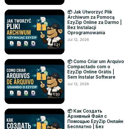
📦 Jak Utworzyć Plik
Archiwum za Pomocą
EzyZip Online za Darmo |
Bez Instalacji
Oprogramowania
Jul 12, 2026
1:21
📦 Como Criar um Arquivo
Compactado com o
EzyZip Online Grátis |
Sem Instalar Software
Jul 12, 2026
1:30
📦 Как Создать
Архивный Файл с
Помощью EzyZip Онлайн
Бесплатно | Без