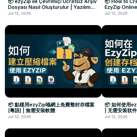
📦 ezyZip ile Çevrimiçi Ücretsiz Arşiv
📦 How to Cre
Dosyası Nasıl Oluşturulur | Yazılım
EzyZip Online
Kurulumu Gerekmez
Installation 
Jul 12, 2026
Jul 12, 2026
📦 點樣用ezyZip喺網上免費整封存檔案
📦 如何使用e
[粵語] | 無需安裝軟體
| 无需安装软件
Jul 12, 2026
Jul 12, 2026