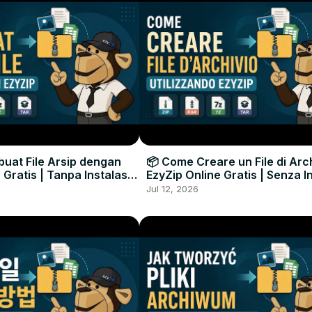
uat File Arsip dengan
📦 Come Creare un File di Arc
 Gratis | Tanpa Instalasi
EzyZip Online Gratis | Senza I
unak
Software
Jul 12, 2026