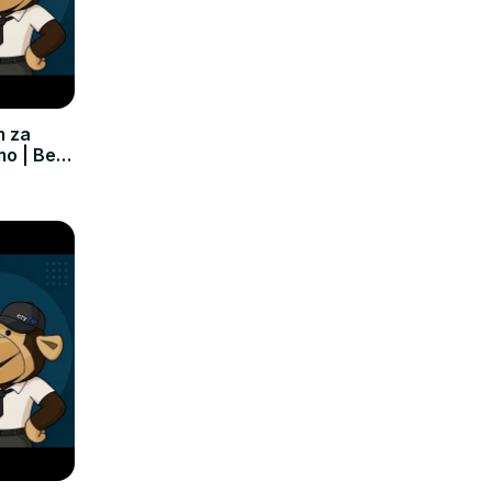
m za
mo | Bez