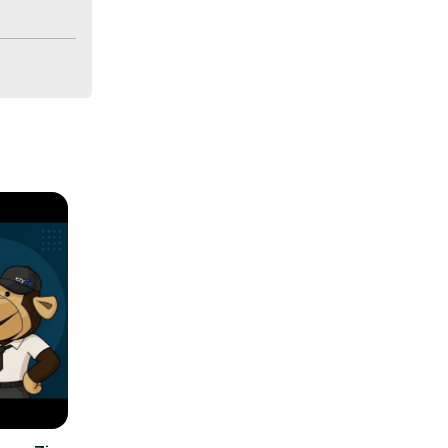
é.

pour 