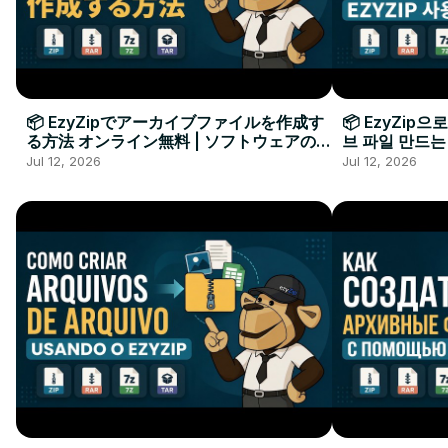
📦 EzyZipでアーカイブファイルを作成す
📦 EzyZip
る方法 オンライン無料 | ソフトウェアのイ
브 파일 만드는
ンストール不要
요
Jul 12, 2026
Jul 12, 2026