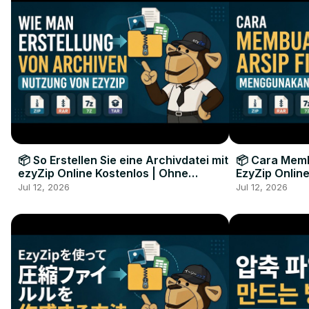
📦 So Erstellen Sie eine Archivdatei mit
📦 Cara Memb
ezyZip Online Kostenlos | Ohne
EzyZip Online
Softwareinstallation
Perangkat L
Jul 12, 2026
Jul 12, 2026