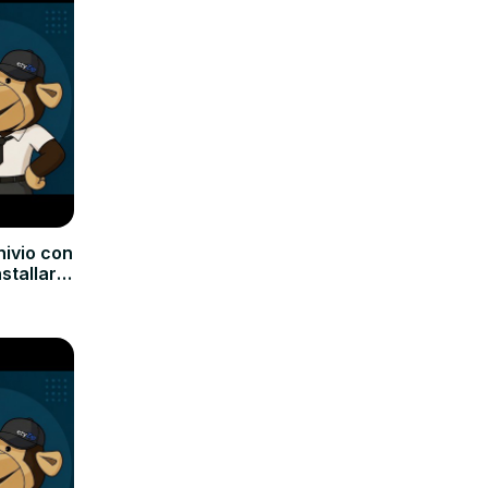
hivio con
nstallare