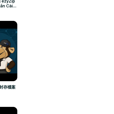
 ezyZip
Cần Cài
立封存檔案