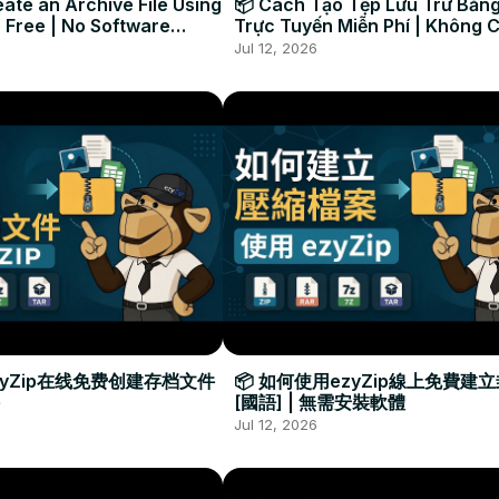
ate an Archive File Using
📦 Cách Tạo Tệp Lưu Trữ Bằng
 Free | No Software
Trực Tuyến Miễn Phí | Không 
Required
Đặt Phần Mềm
Jul 12, 2026
zyZip在线免费创建存档文件
📦 如何使用ezyZip線上免費建
[國語] | 無需安裝軟體
Jul 12, 2026