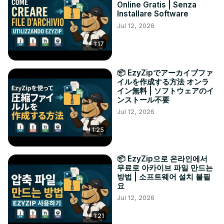
Online Gratis | Senza
Installare Software
Jul 12, 2026
1:17
📦 EzyZipでアーカイブファ
イルを作成する方法 オンラ
イン無料 | ソフトウェアのイ
ンストール不要
Jul 12, 2026
1:25
📦 EzyZip으로 온라인에서
무료로 아카이브 파일 만드는
방법 | 소프트웨어 설치 불필
요
Jul 12, 2026
1:21