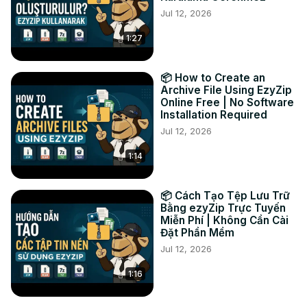
Jul 12, 2026
fichiers individuels pour les enregistrer dans le dossier de 
destination sélectionné.

1:27
3.OPTIONNEL : Cliquez sur le bouton bleu "Aperçu" pour 
ouvrir directement dans le navigateur. Cette option n'est 
disponible que pour certains types de fichiers.

📦 How to Create an
#extrac #kmz

Archive File Using EzyZip
Online Free | No Software
TWITTER :
 https://twitter.com/ezyZip
Installation Required
FACEBOOK :
 https://www.facebook.com/ezyzip/
Jul 12, 2026
1:14
📦 Cách Tạo Tệp Lưu Trữ
Bằng ezyZip Trực Tuyến
Miễn Phí | Không Cần Cài
Đặt Phần Mềm
Jul 12, 2026
1:16