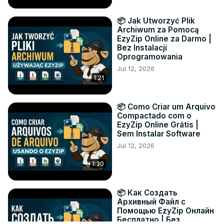
📦 Jak Utworzyć Plik
Archiwum za Pomocą
EzyZip Online za Darmo |
Bez Instalacji
Oprogramowania
Jul 12, 2026
1:21
📦 Como Criar um Arquivo
Compactado com o
EzyZip Online Grátis |
Sem Instalar Software
Jul 12, 2026
1:30
📦 Как Создать
Архивный Файл с
Помощью EzyZip Онлайн
Бесплатно | Без