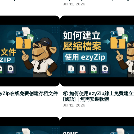
Required
Đặt Phần Mềm
Jul 12, 2026
zyZip在线免费创建存档文件
📦 如何使用ezyZip線上免費建
[國語] | 無需安裝軟體
Jul 12, 2026