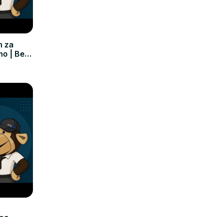
m za
mo | Bez