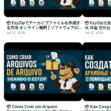
📦 EzyZipでアーカイブファイルを作成す
📦 EzyZip
る方法 オンライン無料 | ソフトウェアのイ
브 파일 만드는
ンストール不要
요
Jul 12, 2026
Jul 12, 2026
📦 Como Criar um Arquivo
📦 Как Созд