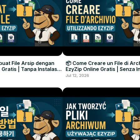
uat File Arsip dengan
📦 Come Creare un File di Arc
 Gratis | Tanpa Instalasi
EzyZip Online Gratis | Senza I
unak
Software
Jul 12, 2026