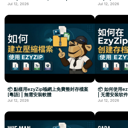
Kurulumu Gerekmez
Installation 
Jul 12, 2026
Jul 12, 2026
📦 點樣用ezyZip喺網上免費整封存檔案
📦 如何使用e
[粵語] | 無需安裝軟體
| 无需安装软件
Jul 12, 2026
Jul 12, 2026