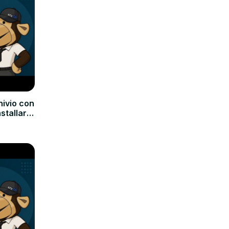
hivio con
nstallare