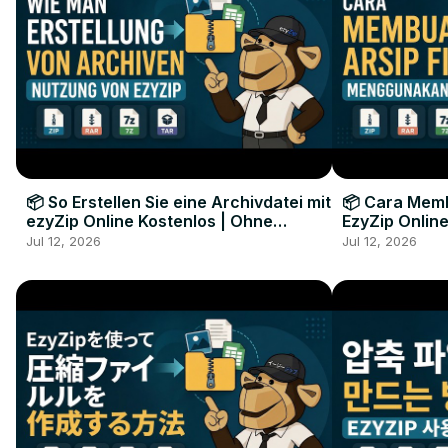
📦 So Erstellen Sie eine Archivdatei mit
📦 Cara Memb
ezyZip Online Kostenlos | Ohne
EzyZip Online
Softwareinstallation
Perangkat L
Jul 12, 2026
Jul 12, 2026