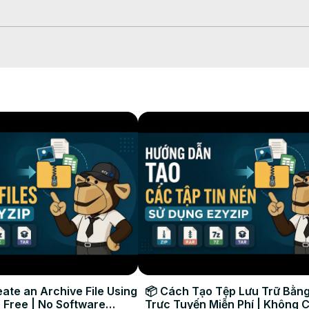
e sélecteur de fichiers ;



chier PAX une fois terminé.

ividuels pour les enregistrer dans le dossier de destination sélectionn
r directement dans le navigateur. Cette option n'est disponible que 
ate an Archive File Using
📦 Cách Tạo Tệp Lưu Trữ Bằng
 Free | No Software
Trực Tuyến Miễn Phí | Không 