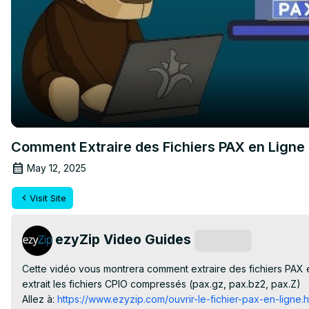
Comment Extraire des Fichiers PAX en Ligne 
May 12, 2025
Visit Site
ezyZip Video Guides
Subscribe
Cette vidéo vous montrera comment extraire des fichiers PAX en l
extrait les fichiers CPIO compressés (pax.gz, pax.bz2, pax.Z)

Allez à:
 https://www.ezyzip.com/ouvrir-le-fichier-pax-en-ligne.h