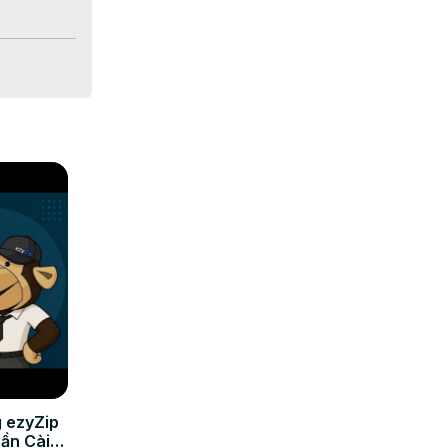
é.

pour 
 ezyZip
Cần Cài