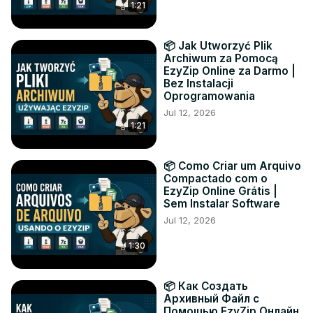
1:21
📦 Jak Utworzyć Plik
Archiwum za Pomocą
EzyZip Online za Darmo |
Bez Instalacji
Oprogramowania
Jul 12, 2026
1:21
📦 Como Criar um Arquivo
Compactado com o
EzyZip Online Grátis |
Sem Instalar Software
Jul 12, 2026
1:30
📦 Как Создать
Архивный Файл с
Помощью EzyZip Онлайн