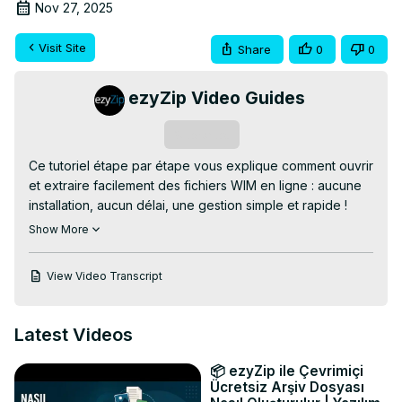
Nov 27, 2025
Visit Site
Share
0
0
ezyZip Video Guides
Subscribe
Ce tutoriel étape par étape vous explique comment ouvrir 
et extraire facilement des fichiers WIM en ligne : aucune 
installation, aucun délai, une gestion simple et rapide ! 
Idéal pour gérer vos fichiers WIM lorsque vous manquez 
Show More
de temps ou d'outils.

👉 Extracteur WIM en ligne GRATUIT :
View Video Transcript
https://www.ezyzip.com/ouvrir-le-fichier-wim-en-ligne.html
PROCESSUS D'EXTRACTION SIMPLE :

- Importez votre fichier WIM : cliquez sur « Sélectionner le 
Latest Videos
fichier WIM à ouvrir » ou glissez-déposez-le simplement 
dans la zone de téléchargement.

📦 ezyZip ile Çevrimiçi
- Patientez un instant, l'extraction automatique démarre !

Ücretsiz Arşiv Dosyası