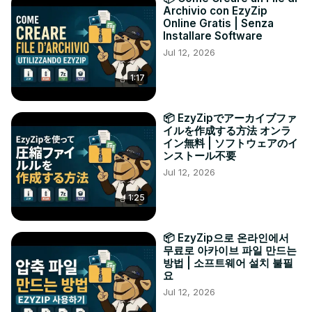
Archivio con EzyZip
Online Gratis | Senza
Installare Software
Jul 12, 2026
1:17
📦 EzyZipでアーカイブファ
イルを作成する方法 オンラ
イン無料 | ソフトウェアのイ
ンストール不要
Jul 12, 2026
1:25
📦 EzyZip으로 온라인에서
무료로 아카이브 파일 만드는
방법 | 소프트웨어 설치 불필
요
Jul 12, 2026