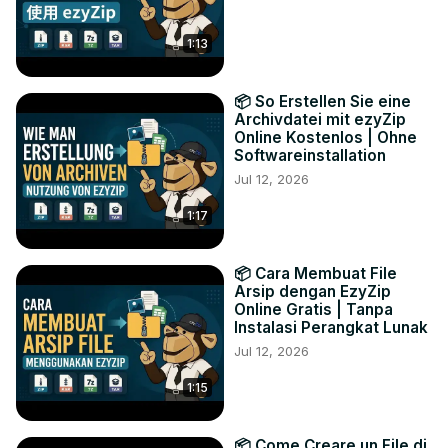
1:13
📦 So Erstellen Sie eine
Archivdatei mit ezyZip
Online Kostenlos | Ohne
Softwareinstallation
Jul 12, 2026
1:17
📦 Cara Membuat File
Arsip dengan EzyZip
Online Gratis | Tanpa
Instalasi Perangkat Lunak
Jul 12, 2026
1:15
📦 Come Creare un File di