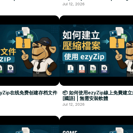
Required
Đặt Phần Mềm
Jul 12, 2026
zyZip在线免费创建存档文件
📦 如何使用ezyZip線上免費建
[國語] | 無需安裝軟體
Jul 12, 2026