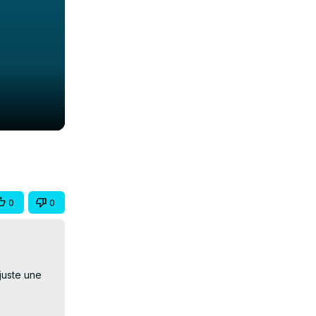
0
0
juste une 