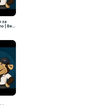
m za
mo | Bez