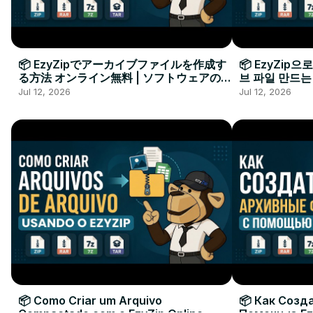
📦 EzyZipでアーカイブファイルを作成す
📦 EzyZip
る方法 オンライン無料 | ソフトウェアのイ
브 파일 만드는
ンストール不要
요
Jul 12, 2026
Jul 12, 2026
📦 Como Criar um Arquivo
📦 Как Созд