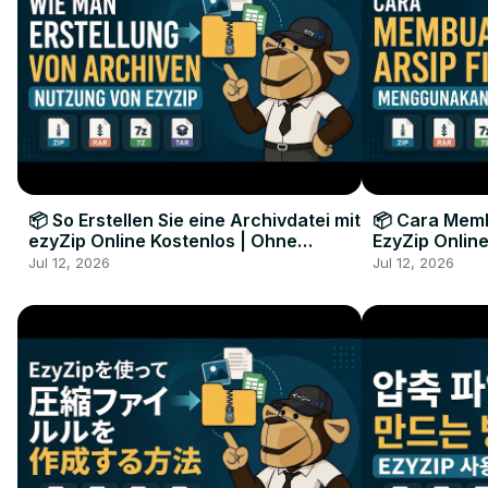
📦 So Erstellen Sie eine Archivdatei mit
📦 Cara Memb
ezyZip Online Kostenlos | Ohne
EzyZip Online
Softwareinstallation
Perangkat L
Jul 12, 2026
Jul 12, 2026