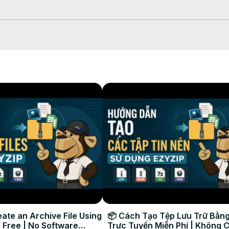
hier ALZ à ouvrir » ou glissez-déposez-le simplement dans la zone d’i
!

ichier extrait directement sur votre appareil.

 les fichiers compatibles dans votre navigateur avant de les téléchar
 depuis n'importe quel appareil, où que vous soyez, en quelques clic
ate an Archive File Using
📦 Cách Tạo Tệp Lưu Trữ Bằng
 Free | No Software
Trực Tuyến Miễn Phí | Không 