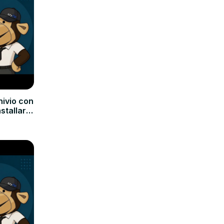
hivio con
nstallare