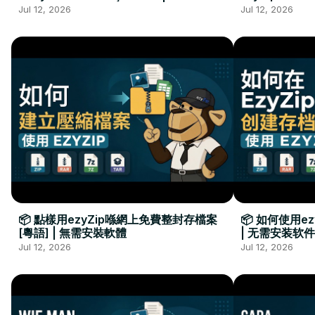
Kurulumu Gerekmez
Installation 
Jul 12, 2026
Jul 12, 2026
📦 點樣用ezyZip喺網上免費整封存檔案
📦 如何使用e
[粵語] | 無需安裝軟體
| 无需安装软件
Jul 12, 2026
Jul 12, 2026