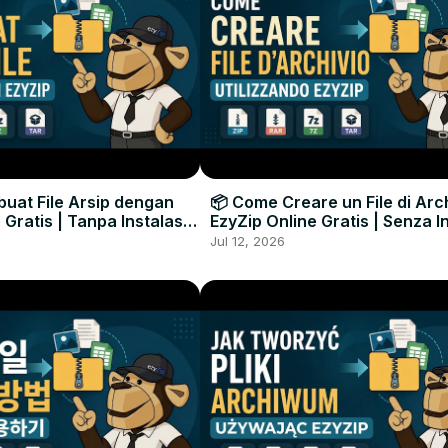
uat File Arsip dengan
📦 Come Creare un File di Arc
 Gratis | Tanpa Instalasi
EzyZip Online Gratis | Senza I
unak
Software
Jul 12, 2026