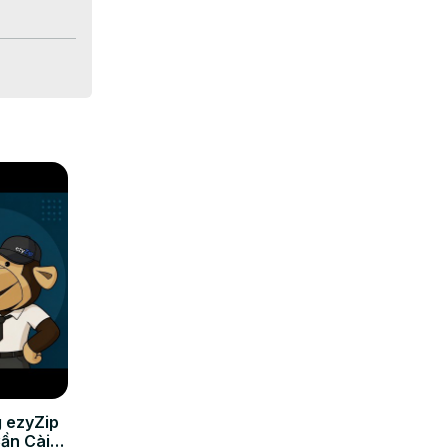
mportation.

ger.

s et sans 
 ezyZip
Cần Cài