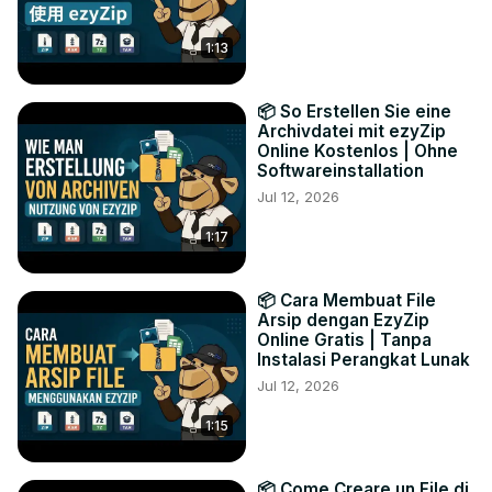
1:13
📦 So Erstellen Sie eine
Archivdatei mit ezyZip
Online Kostenlos | Ohne
Softwareinstallation
Jul 12, 2026
1:17
📦 Cara Membuat File
Arsip dengan EzyZip
Online Gratis | Tanpa
Instalasi Perangkat Lunak
Jul 12, 2026
1:15
📦 Come Creare un File di