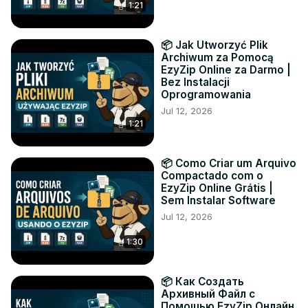
1:21
📦 Jak Utworzyć Plik
Archiwum za Pomocą
EzyZip Online za Darmo |
Bez Instalacji
Oprogramowania
Jul 12, 2026
1:21
📦 Como Criar um Arquivo
Compactado com o
EzyZip Online Grátis |
Sem Instalar Software
Jul 12, 2026
1:30
📦 Как Создать
Архивный Файл с
Помощью EzyZip Онлайн