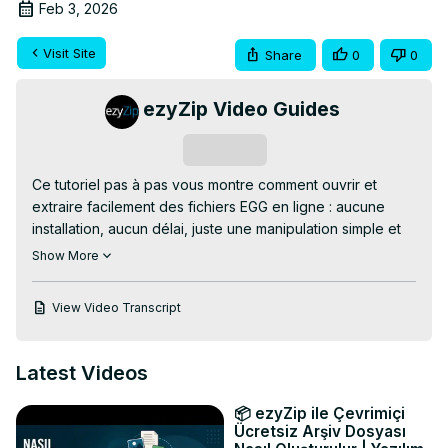
Feb 3, 2026
Visit Site
Share
0
0
ezyZip Video Guides
Subscribe
Ce tutoriel pas à pas vous montre comment ouvrir et 
extraire facilement des fichiers EGG en ligne : aucune 
installation, aucun délai, juste une manipulation simple et 
rapide ! Idéal pour gérer vos fichiers EGG lorsque vous 
Show More
manquez de temps ou d’outils.

View Video Transcript
https://www.ezyzip.com/ouvrir-le-fichier-egg-en-
ligne.html
PROCESSUS D’EXTRACTION SIMPLE :

Latest Videos
- Importez votre fichier EGG : cliquez sur « Sélectionner 
un fichier EGG à ouvrir » ou glissez-déposez-le 
📦 ezyZip ile Çevrimiçi
simplement dans la zone d’importation.

Ücretsiz Arşiv Dosyası