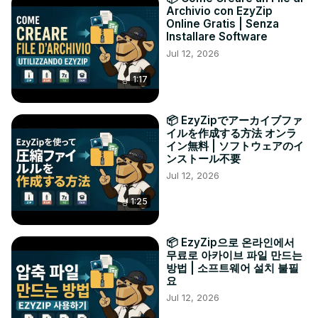
Archivio con EzyZip
Online Gratis | Senza
Installare Software
Jul 12, 2026
1:17
📦 EzyZipでアーカイブファ
イルを作成する方法 オンラ
イン無料 | ソフトウェアのイ
ンストール不要
Jul 12, 2026
1:25
📦 EzyZip으로 온라인에서
무료로 아카이브 파일 만드는
방법 | 소프트웨어 설치 불필
요
Jul 12, 2026