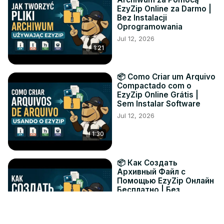
EzyZip Online za Darmo |
Bez Instalacji
Oprogramowania
Jul 12, 2026
1:21
📦 Como Criar um Arquivo
Compactado com o
EzyZip Online Grátis |
Sem Instalar Software
Jul 12, 2026
1:30
📦 Как Создать
Архивный Файл с
Помощью EzyZip Онлайн
Бесплатно | Без
Установки Программ
Jul 12, 2026
1:19