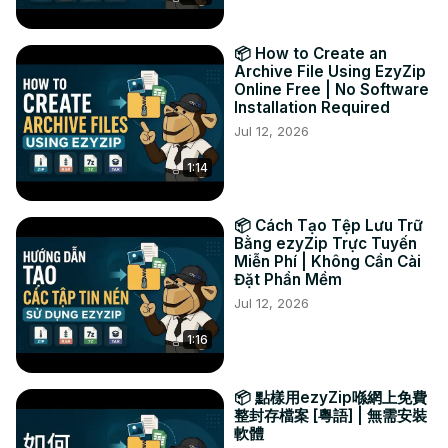
📦 How to Create an
Archive File Using EzyZip
Online Free | No Software
Installation Required
Jul 12, 2026
1:14
📦 Cách Tạo Tệp Lưu Trữ
Bằng ezyZip Trực Tuyến
Miễn Phí | Không Cần Cài
Đặt Phần Mềm
Jul 12, 2026
1:16
📦 點樣用ezyZip喺網上免費
整封存檔案 [粵語] | 無需安裝
軟體