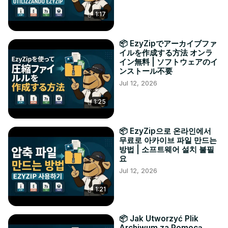
1:17
📦 EzyZipでアーカイブファ
イルを作成する方法 オンラ
イン無料 | ソフトウェアのイ
ンストール不要
Jul 12, 2026
1:25
📦 EzyZip으로 온라인에서
무료로 아카이브 파일 만드는
방법 | 소프트웨어 설치 불필
요
Jul 12, 2026
1:21
📦 Jak Utworzyć Plik
Archiwum za Pomocą