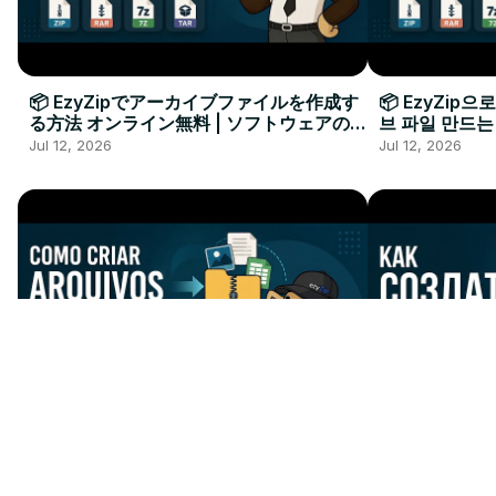
📦 EzyZipでアーカイブファイルを作成す
📦 EzyZip
る方法 オンライン無料 | ソフトウェアのイ
브 파일 만드는
ンストール不要
요
Jul 12, 2026
Jul 12, 2026
📦 Como Criar um Arquivo
📦 Как Созд