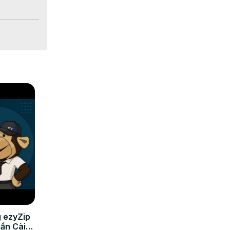
 ezyZip
Cần Cài