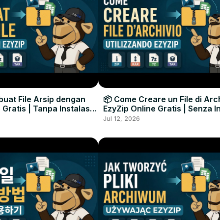
uat File Arsip dengan
📦 Come Creare un File di Arc
 Gratis | Tanpa Instalasi
EzyZip Online Gratis | Senza I
unak
Software
Jul 12, 2026