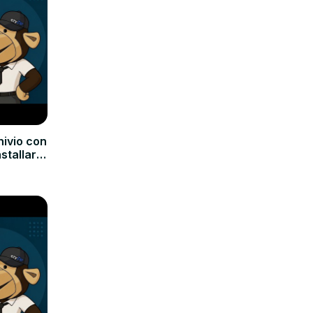
hivio con
nstallare