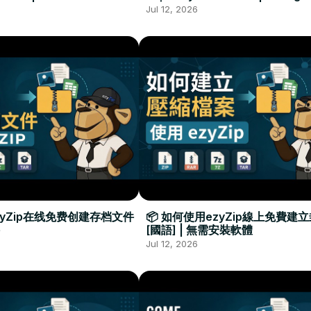
Required
Đặt Phần Mềm
Jul 12, 2026
zyZip在线免费创建存档文件
📦 如何使用ezyZip線上免費建
[國語] | 無需安裝軟體
Jul 12, 2026