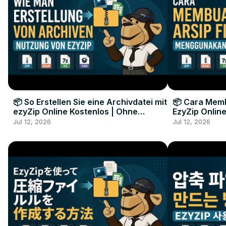
📦 So Erstellen Sie eine Archivdatei mit
📦 Cara Memb
ezyZip Online Kostenlos | Ohne
EzyZip Online
Softwareinstallation
Perangkat L
Jul 12, 2026
Jul 12, 2026