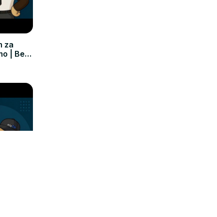
m za
mo | Bez