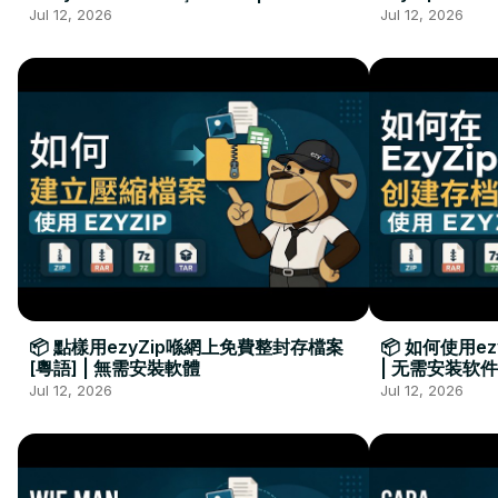
Kurulumu Gerekmez
Installation 
Jul 12, 2026
Jul 12, 2026
📦 點樣用ezyZip喺網上免費整封存檔案
📦 如何使用e
[粵語] | 無需安裝軟體
| 无需安装软件
Jul 12, 2026
Jul 12, 2026