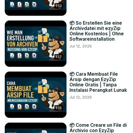
1:13
📦 So Erstellen Sie eine
Archivdatei mit ezyZip
Online Kostenlos | Ohne
Softwareinstallation
Jul 12, 2026
1:17
📦 Cara Membuat File
Arsip dengan EzyZip
Online Gratis | Tanpa
Instalasi Perangkat Lunak
Jul 12, 2026
1:15
📦 Come Creare un File di
Archivio con EzyZip