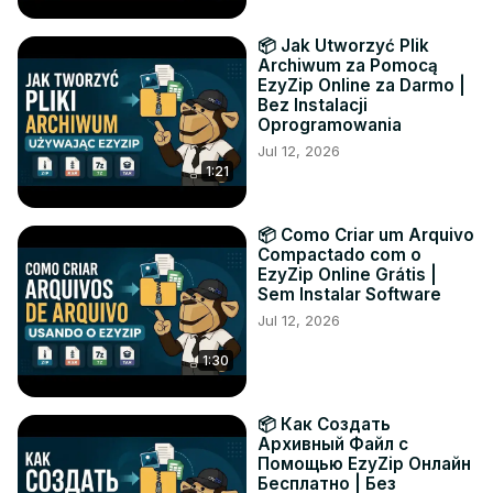
📦 Jak Utworzyć Plik
Archiwum za Pomocą
EzyZip Online za Darmo |
Bez Instalacji
Oprogramowania
Jul 12, 2026
1:21
📦 Como Criar um Arquivo
Compactado com o
EzyZip Online Grátis |
Sem Instalar Software
Jul 12, 2026
1:30
📦 Как Создать
Архивный Файл с
Помощью EzyZip Онлайн
Бесплатно | Без