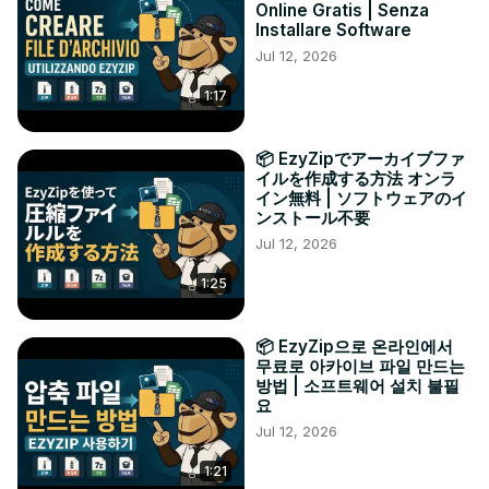
Online Gratis | Senza
Installare Software
Jul 12, 2026
1:17
📦 EzyZipでアーカイブファ
イルを作成する方法 オンラ
イン無料 | ソフトウェアのイ
ンストール不要
Jul 12, 2026
1:25
📦 EzyZip으로 온라인에서
무료로 아카이브 파일 만드는
방법 | 소프트웨어 설치 불필
요
Jul 12, 2026
1:21