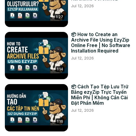
Jul 12, 2026
1:27
📦 How to Create an
Archive File Using EzyZip
Online Free | No Software
Installation Required
Jul 12, 2026
1:14
📦 Cách Tạo Tệp Lưu Trữ
Bằng ezyZip Trực Tuyến
Miễn Phí | Không Cần Cài
Đặt Phần Mềm
Jul 12, 2026
1:16