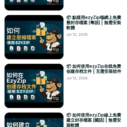
1:16
📦 點樣用ezyZip喺網上免費
整封存檔案 [粵語] | 無需安裝
軟體
Jul 12, 2026
1:13
📦 如何使用ezyZip在线免费
创建存档文件 | 无需安装软件
Jul 12, 2026
1:12
📦 如何使用ezyZip線上免費
建立封存檔案 [國語] | 無需安
裝軟體