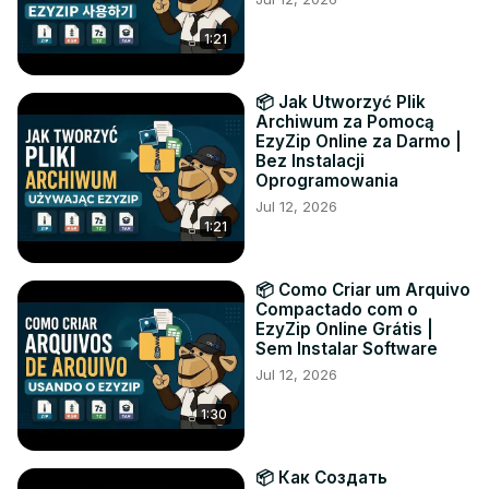
1:21
📦 Jak Utworzyć Plik
Archiwum za Pomocą
EzyZip Online za Darmo |
Bez Instalacji
Oprogramowania
Jul 12, 2026
1:21
📦 Como Criar um Arquivo
Compactado com o
EzyZip Online Grátis |
Sem Instalar Software
Jul 12, 2026
1:30
📦 Как Создать