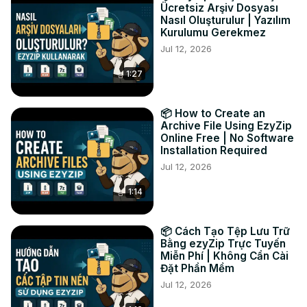
Ücretsiz Arşiv Dosyası
Nasıl Oluşturulur | Yazılım
Kurulumu Gerekmez
Jul 12, 2026
1:27
📦 How to Create an
Archive File Using EzyZip
Online Free | No Software
Installation Required
Jul 12, 2026
1:14
📦 Cách Tạo Tệp Lưu Trữ
Bằng ezyZip Trực Tuyến
Miễn Phí | Không Cần Cài
Đặt Phần Mềm
Jul 12, 2026