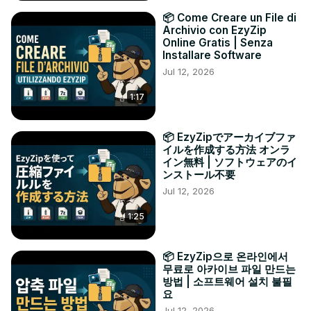
📦 Come Creare un File di
Archivio con EzyZip
Online Gratis | Senza
Installare Software
Jul 12, 2026
1:17
📦 EzyZipでアーカイブファ
イルを作成する方法 オンラ
イン無料 | ソフトウェアのイ
ンストール不要
Jul 12, 2026
1:25
📦 EzyZip으로 온라인에서
무료로 아카이브 파일 만드는
방법 | 소프트웨어 설치 불필
요
Jul 12, 2026