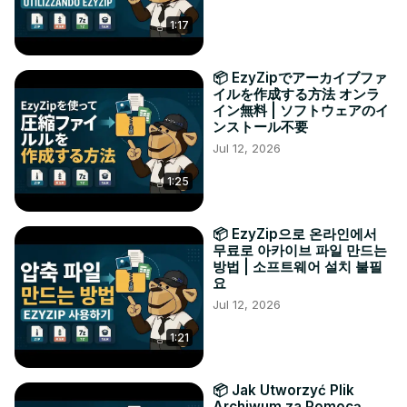
1:17
📦 EzyZipでアーカイブファ
イルを作成する方法 オンラ
イン無料 | ソフトウェアのイ
ンストール不要
Jul 12, 2026
1:25
📦 EzyZip으로 온라인에서
무료로 아카이브 파일 만드는
방법 | 소프트웨어 설치 불필
요
Jul 12, 2026
1:21
📦 Jak Utworzyć Plik
Archiwum za Pomocą