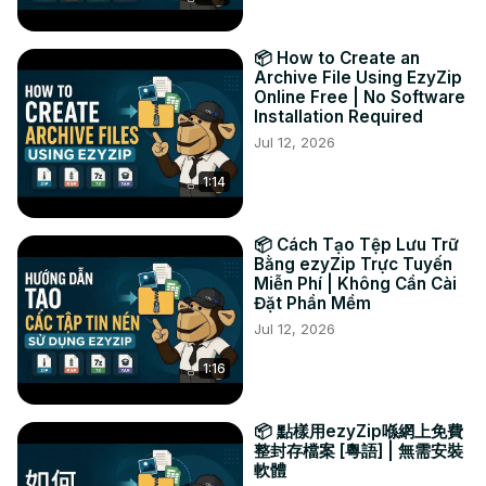
compactação de arquivo. A página contém mais 
instruções para reduzir o tamanho do arquivo WEBM.

📦 How to Create an
#comprimir #reduzir tamanho #webm

Archive File Using EzyZip
TWITTER:
 https://twitter.com/ezyZip
Online Free | No Software
Installation Required
FACEBOOK:
 https://www.facebook.com/ezyzip/
LINKEDIN:
 https://www.linkedin.com/showcase/ezyzip/
Jul 12, 2026
PINTEREST:
 https://www.pinterest.com.au/ezyzip
1:14
📦 Cách Tạo Tệp Lưu Trữ
Bằng ezyZip Trực Tuyến
Miễn Phí | Không Cần Cài
Đặt Phần Mềm
Jul 12, 2026
1:16
📦 點樣用ezyZip喺網上免費
整封存檔案 [粵語] | 無需安裝
軟體