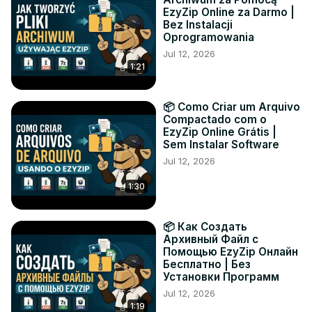
EzyZip Online za Darmo |
Bez Instalacji
Oprogramowania
Jul 12, 2026
1:21
📦 Como Criar um Arquivo
Compactado com o
EzyZip Online Grátis |
Sem Instalar Software
Jul 12, 2026
1:30
📦 Как Создать
Архивный Файл с
Помощью EzyZip Онлайн
Бесплатно | Без
Установки Программ
Jul 12, 2026
1:19