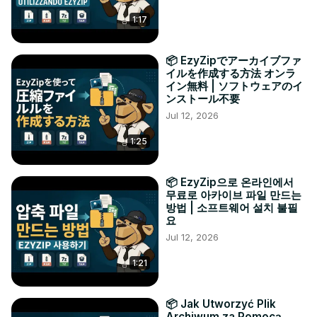
1:17
📦 EzyZipでアーカイブファ
イルを作成する方法 オンラ
イン無料 | ソフトウェアのイ
ンストール不要
Jul 12, 2026
1:25
📦 EzyZip으로 온라인에서
무료로 아카이브 파일 만드는
방법 | 소프트웨어 설치 불필
요
Jul 12, 2026
1:21
📦 Jak Utworzyć Plik
Archiwum za Pomocą