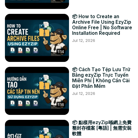
arquivos serão apresentados novamente. Clique em 
“Visualizar” para ver as novas imagens no navegador. Se 
📦 How to Create an
você estiver satisfeito com isso, clique em “Salvar” para 
Archive File Using EzyZip
salvar os arquivos compactados em seu computador.

Online Free | No Software
Installation Required
#comprimir #png #500kb

TWITTER:
 https://twitter.com/ezyZip
Jul 12, 2026
FACEBOOK:
 https://www.facebook.com/ezyzip/
1:14
LINKEDIN:
 https://www.linkedin.com/showcase/ezyzip/
PINTEREST:
 https://www.pinterest.com.au/ezyzip
📦 Cách Tạo Tệp Lưu Trữ
Bằng ezyZip Trực Tuyến
Miễn Phí | Không Cần Cài
Đặt Phần Mềm
Jul 12, 2026
1:16
📦 點樣用ezyZip喺網上免費
整封存檔案 [粵語] | 無需安裝
軟體