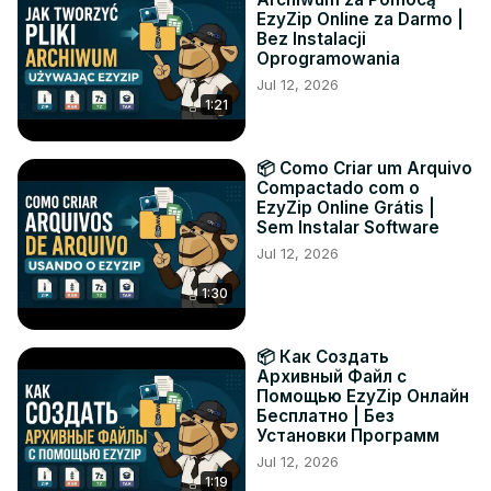
EzyZip Online za Darmo |
Bez Instalacji
Oprogramowania
Jul 12, 2026
1:21
📦 Como Criar um Arquivo
Compactado com o
EzyZip Online Grátis |
Sem Instalar Software
Jul 12, 2026
1:30
📦 Как Создать
Архивный Файл с
Помощью EzyZip Онлайн
Бесплатно | Без
Установки Программ
Jul 12, 2026
1:19