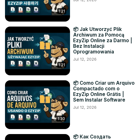
1:21
📦 Jak Utworzyć Plik
Archiwum za Pomocą
EzyZip Online za Darmo |
Bez Instalacji
Oprogramowania
Jul 12, 2026
1:21
📦 Como Criar um Arquivo
Compactado com o
EzyZip Online Grátis |
Sem Instalar Software
Jul 12, 2026
1:30
📦 Как Создать