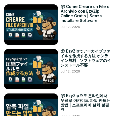
📦 Come Creare un File di
Archivio con EzyZip
Online Gratis | Senza
Installare Software
Jul 12, 2026
1:17
📦 EzyZipでアーカイブファ
イルを作成する方法 オンラ
イン無料 | ソフトウェアのイ
ンストール不要
Jul 12, 2026
1:25
📦 EzyZip으로 온라인에서
무료로 아카이브 파일 만드는
방법 | 소프트웨어 설치 불필
요
Jul 12, 2026