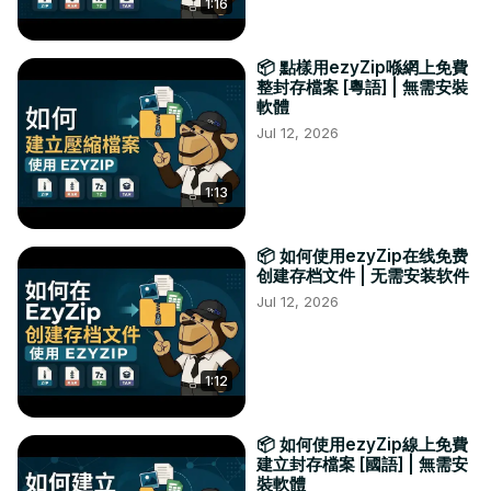
1:16
📦 點樣用ezyZip喺網上免費
整封存檔案 [粵語] | 無需安裝
軟體
Jul 12, 2026
1:13
📦 如何使用ezyZip在线免费
创建存档文件 | 无需安装软件
Jul 12, 2026
1:12
📦 如何使用ezyZip線上免費
建立封存檔案 [國語] | 無需安
裝軟體