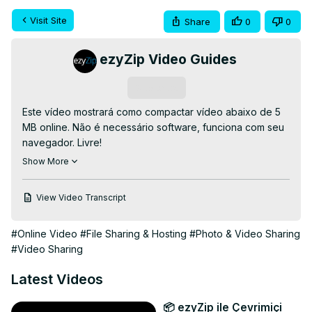
Visit Site
Share
0
0
ezyZip Video Guides
Subscribe
Este vídeo mostrará como compactar vídeo abaixo de 5 
MB online. Não é necessário software, funciona com seu 
navegador. Livre!

Vá para:
 https://www.ezyzip.com/comprimir-video-abaixo-
Show More
de-5MB.html
Aqui estão os passos para reduzir o tamanho do arquivo 
View Video Transcript
de vídeo abaixo de 5 MB usando ezyZip.

1. Para selecionar o arquivo de vídeo, você tem duas 
#Online Video
#File Sharing & Hosting
#Photo & Video Sharing
opções:

#Video Sharing
Clique em "Selecionar arquivo de vídeo para compactar" 
para abrir o seletor de arquivos

Latest Videos
Arraste e solte o arquivo de vídeo diretamente no ezyZip

2. Clique em "Compactar VÍDEO". Isso iniciará o processo 
📦 ezyZip ile Çevrimiçi
de compactação que levará algum tempo para ser 