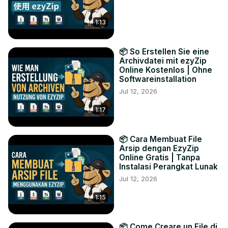
1:13
📦 So Erstellen Sie eine
Archivdatei mit ezyZip
Online Kostenlos | Ohne
Softwareinstallation
Jul 12, 2026
1:17
📦 Cara Membuat File
Arsip dengan EzyZip
Online Gratis | Tanpa
Instalasi Perangkat Lunak
Jul 12, 2026
1:15
📦 Come Creare un File di