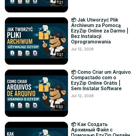
1:21
📦 Jak Utworzyć Plik
Archiwum za Pomocą
EzyZip Online za Darmo |
Bez Instalacji
Oprogramowania
Jul 12, 2026
1:21
📦 Como Criar um Arquivo
Compactado com o
EzyZip Online Grátis |
Sem Instalar Software
Jul 12, 2026
1:30
📦 Как Создать
Архивный Файл с
Помощью EzyZip Онлайн