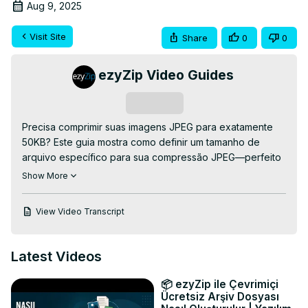
Aug 9, 2025
Visit Site
Share
0
0
ezyZip Video Guides
Subscribe
Precisa comprimir suas imagens JPEG para exatamente 
50KB? Este guia mostra como definir um tamanho de 
arquivo específico para sua compressão JPEG—perfeito 
para atender requisitos de tamanho de arquivo para sites, 
Show More
aplicações ou limites de upload!

Compressor de Tamanho JPEG GRÁTIS Online:
View Video Transcript
https://www.ezyzip.com/compactar-jpeg-para-50kb-
online.html
PROCESSO SIMPLES EM 3 PASSOS:

Latest Videos
1. Faça upload do seu arquivo JPEG – clique em 
"Selecionar arquivo JPEG para comprimir" ou arraste e 
📦 ezyZip ile Çevrimiçi
solte no ezyZip.

Ücretsiz Arşiv Dosyası