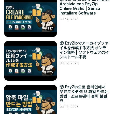
Archivio con EzyZip
Online Gratis | Senza
Installare Software
Jul 12, 2026
1:17
📦 EzyZipでアーカイブファ
イルを作成する方法 オンラ
イン無料 | ソフトウェアのイ
ンストール不要
Jul 12, 2026
1:25
📦 EzyZip으로 온라인에서
무료로 아카이브 파일 만드는
방법 | 소프트웨어 설치 불필
요
Jul 12, 2026