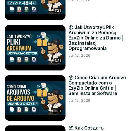
1:21
📦 Jak Utworzyć Plik
Archiwum za Pomocą
EzyZip Online za Darmo |
Bez Instalacji
Oprogramowania
Jul 12, 2026
1:21
📦 Como Criar um Arquivo
Compactado com o
EzyZip Online Grátis |
Sem Instalar Software
Jul 12, 2026
1:30
📦 Как Создать