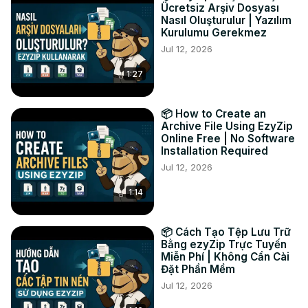
Ücretsiz Arşiv Dosyası
estiver satisfeito com isso, clique em "Salvar" para salvar 
Nasıl Oluşturulur | Yazılım
os arquivos convertidos em seu computador.

Kurulumu Gerekmez
#converter #avif #pdf

Jul 12, 2026
TWITTER:
 https://twitter.com/ezyzip
1:27
FACEBOOK:
 https://www.facebook.com/ezyzip/
LINKEDIN:
 https://www.linkedin.com/showcase/ezyzip/
PINTEREST:
 https://www.pinterest.com.au/ezyzip
📦 How to Create an
Archive File Using EzyZip
Online Free | No Software
Installation Required
Jul 12, 2026
1:14
📦 Cách Tạo Tệp Lưu Trữ
Bằng ezyZip Trực Tuyến
Miễn Phí | Không Cần Cài
Đặt Phần Mềm
Jul 12, 2026