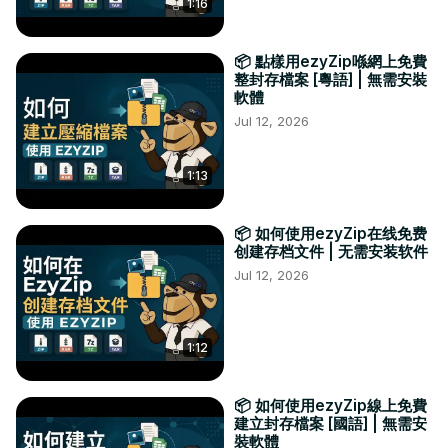
1:16
📦 點樣用ezyZip喺網上免費
整封存檔案 [粵語] | 無需安裝
軟體
Jul 12, 2026
1:13
📦 如何使用ezyZip在线免费
创建存档文件 | 无需安装软件
Jul 12, 2026
1:12
📦 如何使用ezyZip線上免費
建立封存檔案 [國語] | 無需安
裝軟體