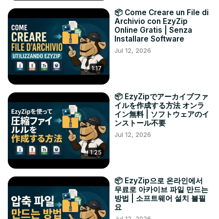
📦 Come Creare un File di
Archivio con EzyZip
Online Gratis | Senza
Installare Software
Jul 12, 2026
1:17
📦 EzyZipでアーカイブファ
イルを作成する方法 オンラ
イン無料 | ソフトウェアのイ
ンストール不要
Jul 12, 2026
1:25
📦 EzyZip으로 온라인에서
무료로 아카이브 파일 만드는
방법 | 소프트웨어 설치 불필
요
Jul 12, 2026