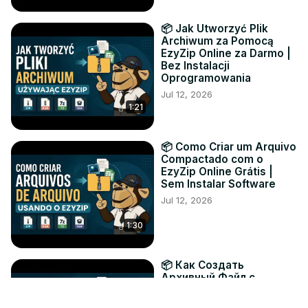
📦 Jak Utworzyć Plik
Archiwum za Pomocą
EzyZip Online za Darmo |
Bez Instalacji
Oprogramowania
Jul 12, 2026
1:21
📦 Como Criar um Arquivo
Compactado com o
EzyZip Online Grátis |
Sem Instalar Software
Jul 12, 2026
1:30
📦 Как Создать
Архивный Файл с
Помощью EzyZip Онлайн
Бесплатно | Без