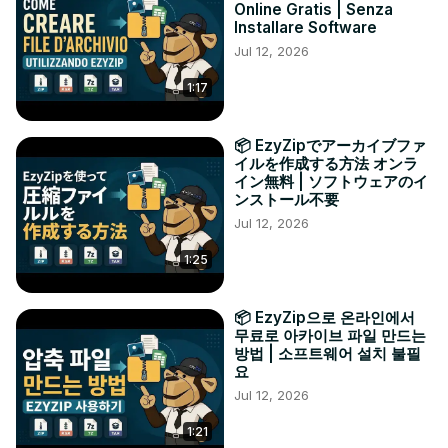
Online Gratis | Senza
Installare Software
Jul 12, 2026
1:17
📦 EzyZipでアーカイブファ
イルを作成する方法 オンラ
イン無料 | ソフトウェアのイ
ンストール不要
Jul 12, 2026
1:25
📦 EzyZip으로 온라인에서
무료로 아카이브 파일 만드는
방법 | 소프트웨어 설치 불필
요
Jul 12, 2026
1:21