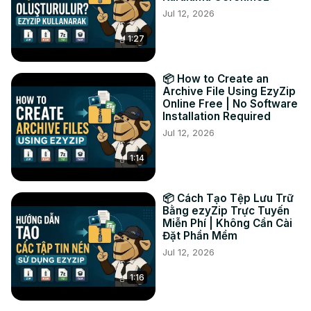
Jul 12, 2026
em "Salvar" para salvar os arquivos convertidos em seu 
computador.

1:27
#converter #exr #png

TWITTER:
 https://twitter.com/ezyzip
FACEBOOK:
 https://www.facebook.com/ezyzip/
📦 How to Create an
LINKEDIN:
 https://www.linkedin.com/showcase/ezyzip/
Archive File Using EzyZip
Online Free | No Software
PINTEREST:
 https://www.pinterest.com.au/ezyzip
Installation Required
Jul 12, 2026
1:14
📦 Cách Tạo Tệp Lưu Trữ
Bằng ezyZip Trực Tuyến
Miễn Phí | Không Cần Cài
Đặt Phần Mềm
Jul 12, 2026
1:16