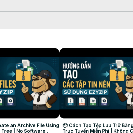
 seletor de arquivos;

e conversão que levará algum tempo para ser concluído.

onvertido na pasta de destino selecionada.

ate an Archive File Using
📦 Cách Tạo Tệp Lưu Trữ Bằng
 Free | No Software
Trực Tuyến Miễn Phí | Không 