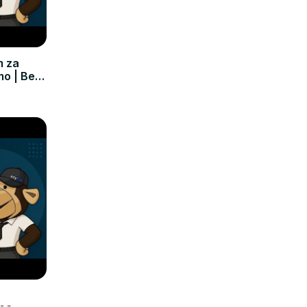
m za
mo | Bez