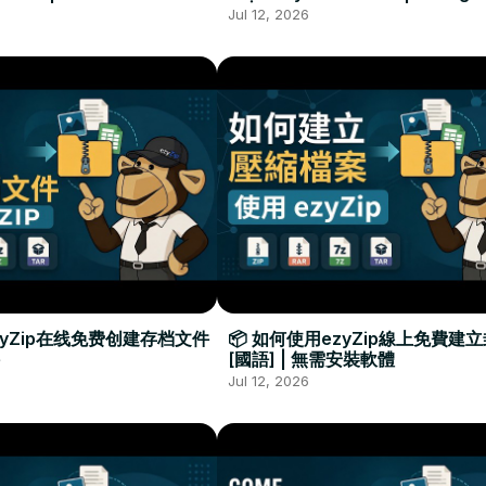
Required
Đặt Phần Mềm
Jul 12, 2026
zyZip在线免费创建存档文件
📦 如何使用ezyZip線上免費建
[國語] | 無需安裝軟體
Jul 12, 2026