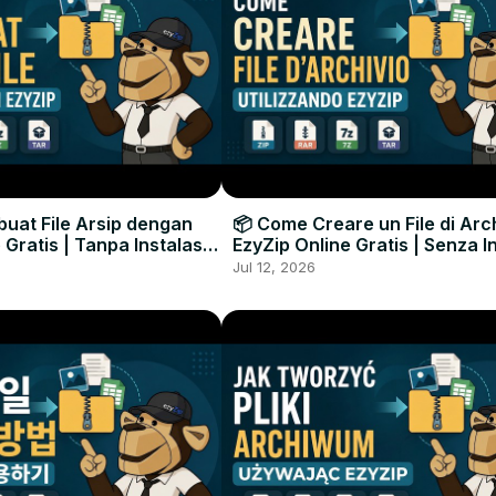
uat File Arsip dengan
📦 Come Creare un File di Arc
 Gratis | Tanpa Instalasi
EzyZip Online Gratis | Senza I
unak
Software
Jul 12, 2026