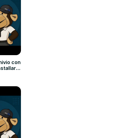
hivio con
nstallare