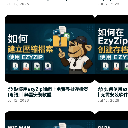
Kurulumu Gerekmez
Installation 
Jul 12, 2026
Jul 12, 2026
📦 點樣用ezyZip喺網上免費整封存檔案
📦 如何使用e
[粵語] | 無需安裝軟體
| 无需安装软件
Jul 12, 2026
Jul 12, 2026