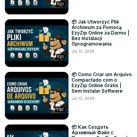
1:21
📦 Jak Utworzyć Plik
Archiwum za Pomocą
EzyZip Online za Darmo |
Bez Instalacji
Oprogramowania
Jul 12, 2026
1:21
📦 Como Criar um Arquivo
Compactado com o
EzyZip Online Grátis |
Sem Instalar Software
Jul 12, 2026
1:30
📦 Как Создать
Архивный Файл с