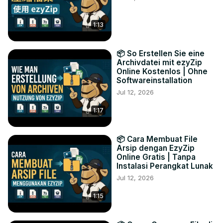
1:13
📦 So Erstellen Sie eine
Archivdatei mit ezyZip
Online Kostenlos | Ohne
Softwareinstallation
Jul 12, 2026
1:17
📦 Cara Membuat File
Arsip dengan EzyZip
Online Gratis | Tanpa
Instalasi Perangkat Lunak
Jul 12, 2026
1:15