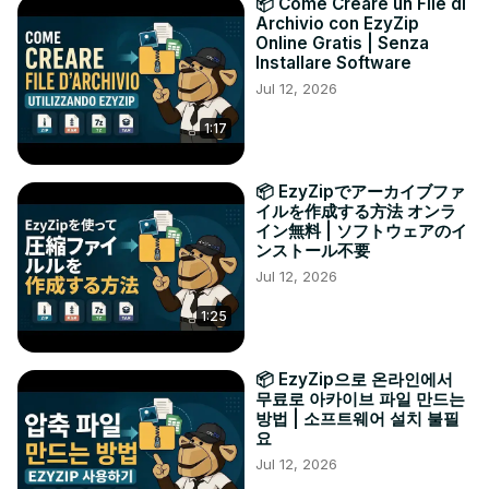
📦 Come Creare un File di
Archivio con EzyZip
Online Gratis | Senza
Installare Software
Jul 12, 2026
1:17
📦 EzyZipでアーカイブファ
イルを作成する方法 オンラ
イン無料 | ソフトウェアのイ
ンストール不要
Jul 12, 2026
1:25
📦 EzyZip으로 온라인에서
무료로 아카이브 파일 만드는
방법 | 소프트웨어 설치 불필
요
Jul 12, 2026