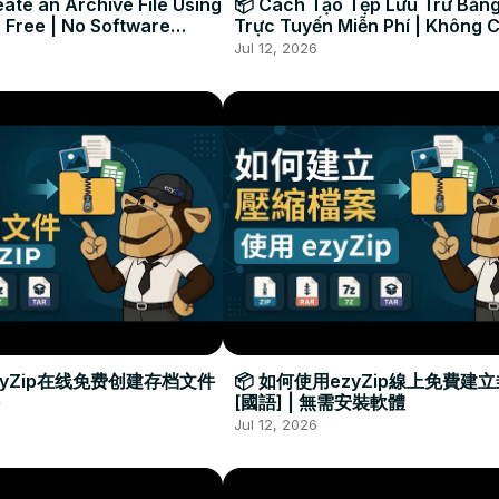
ate an Archive File Using
📦 Cách Tạo Tệp Lưu Trữ Bằng
 Free | No Software
Trực Tuyến Miễn Phí | Không 
Required
Đặt Phần Mềm
Jul 12, 2026
zyZip在线免费创建存档文件
📦 如何使用ezyZip線上免費建
[國語] | 無需安裝軟體
Jul 12, 2026