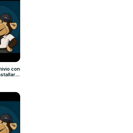
hivio con
nstallare