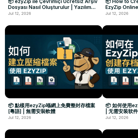
📦 ezyZip ile Çevrimiçi Ücretsiz Arşiv
📦 How to Cre
Dosyası Nasıl Oluşturulur | Yazılım
EzyZip Online
Kurulumu Gerekmez
Installation 
Jul 12, 2026
Jul 12, 2026
📦 點樣用ezyZip喺網上免費整封存檔案
📦 如何使用e
[粵語] | 無需安裝軟體
| 无需安装软件
Jul 12, 2026
Jul 12, 2026