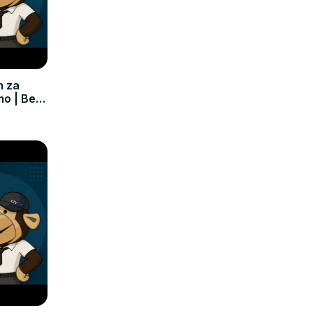
m za
mo | Bez