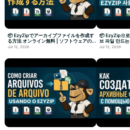
📦 EzyZipでアーカイブファイルを作成す
📦 EzyZip
る方法 オンライン無料 | ソフトウェアのイ
브 파일 만드는
ンストール不要
요
Jul 12, 2026
Jul 12, 2026