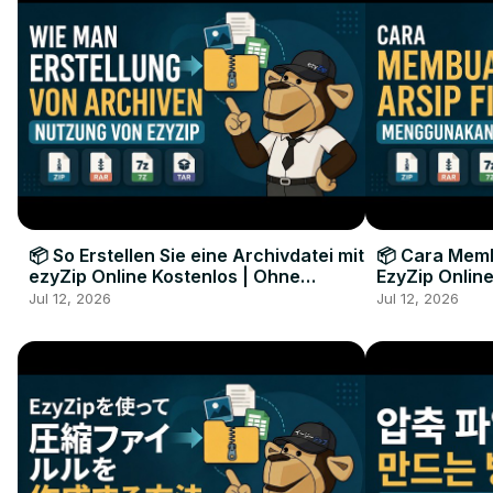
📦 So Erstellen Sie eine Archivdatei mit
📦 Cara Memb
ezyZip Online Kostenlos | Ohne
EzyZip Online
Softwareinstallation
Perangkat L
Jul 12, 2026
Jul 12, 2026