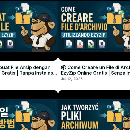
uat File Arsip dengan
📦 Come Creare un File di Arc
 Gratis | Tanpa Instalasi
EzyZip Online Gratis | Senza I
unak
Software
Jul 12, 2026