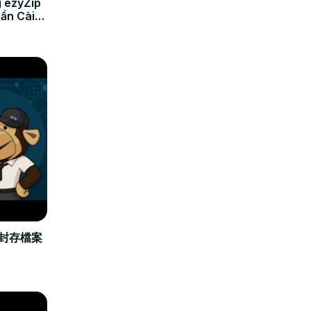
 ezyZip
Cần Cài
立封存檔案