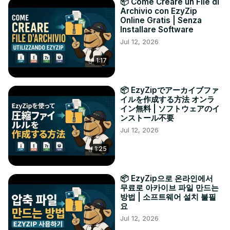
📦 Come Creare un File di
Archivio con EzyZip
Online Gratis | Senza
Installare Software
Jul 12, 2026
1:17
📦 EzyZipでアーカイブファ
イルを作成する方法 オンラ
イン無料 | ソフトウェアのイ
ンストール不要
Jul 12, 2026
1:25
📦 EzyZip으로 온라인에서
무료로 아카이브 파일 만드는
방법 | 소프트웨어 설치 불필
요
Jul 12, 2026