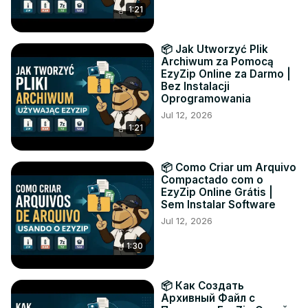
1:21
📦 Jak Utworzyć Plik
Archiwum za Pomocą
EzyZip Online za Darmo |
Bez Instalacji
Oprogramowania
Jul 12, 2026
1:21
📦 Como Criar um Arquivo
Compactado com o
EzyZip Online Grátis |
Sem Instalar Software
Jul 12, 2026
1:30
📦 Как Создать
Архивный Файл с