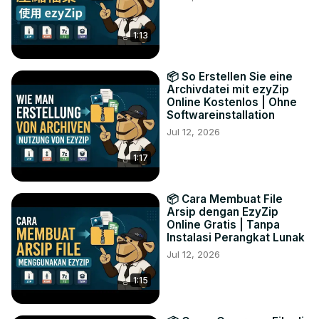
1:13
📦 So Erstellen Sie eine
Archivdatei mit ezyZip
Online Kostenlos | Ohne
Softwareinstallation
Jul 12, 2026
1:17
📦 Cara Membuat File
Arsip dengan EzyZip
Online Gratis | Tanpa
Instalasi Perangkat Lunak
Jul 12, 2026
1:15