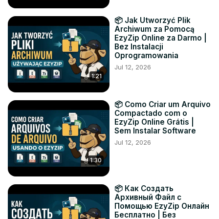
📦 Jak Utworzyć Plik
Archiwum za Pomocą
EzyZip Online za Darmo |
Bez Instalacji
Oprogramowania
Jul 12, 2026
1:21
📦 Como Criar um Arquivo
Compactado com o
EzyZip Online Grátis |
Sem Instalar Software
Jul 12, 2026
1:30
📦 Как Создать
Архивный Файл с
Помощью EzyZip Онлайн
Бесплатно | Без