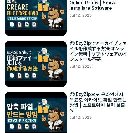
Online Gratis | Senza
Installare Software
Jul 12, 2026
1:17
📦 EzyZipでアーカイブファ
イルを作成する方法 オンラ
イン無料 | ソフトウェアのイ
ンストール不要
Jul 12, 2026
1:25
📦 EzyZip으로 온라인에서
무료로 아카이브 파일 만드는
방법 | 소프트웨어 설치 불필
요
Jul 12, 2026
1:21