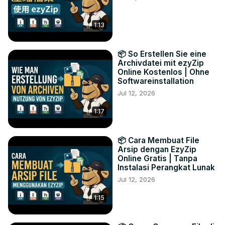
1:13
📦 So Erstellen Sie eine
Archivdatei mit ezyZip
Online Kostenlos | Ohne
Softwareinstallation
Jul 12, 2026
1:17
📦 Cara Membuat File
Arsip dengan EzyZip
Online Gratis | Tanpa
Instalasi Perangkat Lunak
Jul 12, 2026
1:15