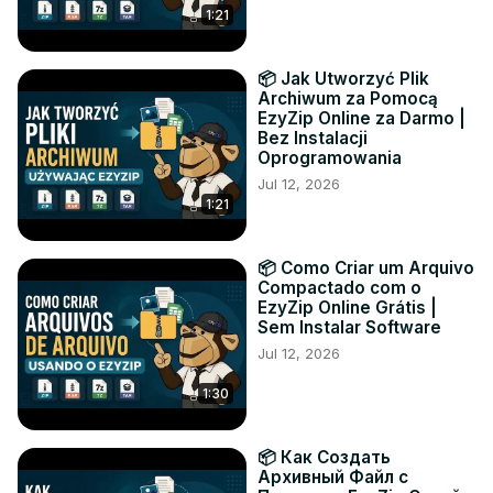
1:21
📦 Jak Utworzyć Plik
Archiwum za Pomocą
EzyZip Online za Darmo |
Bez Instalacji
Oprogramowania
Jul 12, 2026
1:21
📦 Como Criar um Arquivo
Compactado com o
EzyZip Online Grátis |
Sem Instalar Software
Jul 12, 2026
1:30
📦 Как Создать
Архивный Файл с