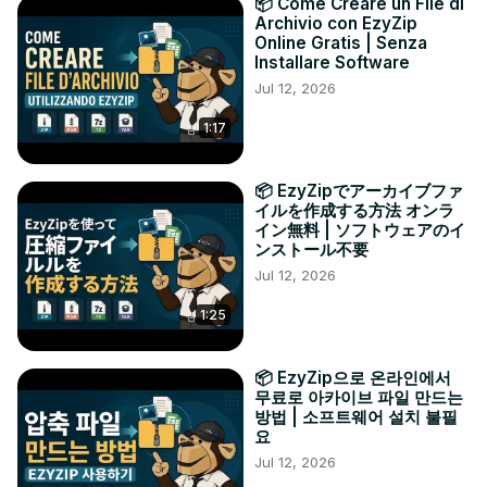
📦 Come Creare un File di
Archivio con EzyZip
Online Gratis | Senza
Installare Software
Jul 12, 2026
1:17
📦 EzyZipでアーカイブファ
イルを作成する方法 オンラ
イン無料 | ソフトウェアのイ
ンストール不要
Jul 12, 2026
1:25
📦 EzyZip으로 온라인에서
무료로 아카이브 파일 만드는
방법 | 소프트웨어 설치 불필
요
Jul 12, 2026