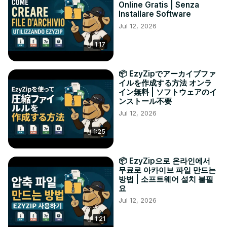
Online Gratis | Senza
Installare Software
Jul 12, 2026
1:17
📦 EzyZipでアーカイブファ
イルを作成する方法 オンラ
イン無料 | ソフトウェアのイ
ンストール不要
Jul 12, 2026
1:25
📦 EzyZip으로 온라인에서
무료로 아카이브 파일 만드는
방법 | 소프트웨어 설치 불필
요
Jul 12, 2026
1:21