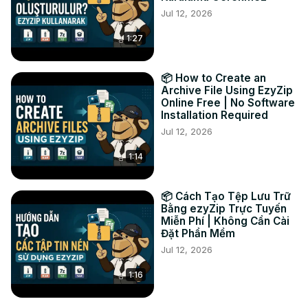
Jul 12, 2026
3. Clique em "Salvar Arquivo ASS" para salvar o arquivo 
ASS convertido na pasta de destino selecionada.

1:27
#converter #srt #ass

TWITTER:
 https://twitter.com/ezyzip
FACEBOOK:
 https://www.facebook.com/ezyzip/
📦 How to Create an
LINKEDIN:
 https://www.linkedin.com/showcase/ezyzip/
Archive File Using EzyZip
Online Free | No Software
PINTEREST:
 https://www.pinterest.com.au/ezyzip
Installation Required
Jul 12, 2026
1:14
📦 Cách Tạo Tệp Lưu Trữ
Bằng ezyZip Trực Tuyến
Miễn Phí | Không Cần Cài
Đặt Phần Mềm
Jul 12, 2026
1:16