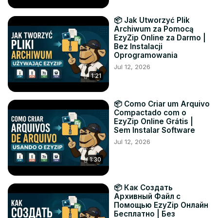
📦 Jak Utworzyć Plik
Archiwum za Pomocą
EzyZip Online za Darmo |
Bez Instalacji
Oprogramowania
Jul 12, 2026
1:21
📦 Como Criar um Arquivo
Compactado com o
EzyZip Online Grátis |
Sem Instalar Software
Jul 12, 2026
1:30
📦 Как Создать
Архивный Файл с
Помощью EzyZip Онлайн
Бесплатно | Без