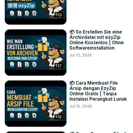
1:13
📦 So Erstellen Sie eine
Archivdatei mit ezyZip
Online Kostenlos | Ohne
Softwareinstallation
Jul 12, 2026
1:17
📦 Cara Membuat File
Arsip dengan EzyZip
Online Gratis | Tanpa
Instalasi Perangkat Lunak
Jul 12, 2026
1:15