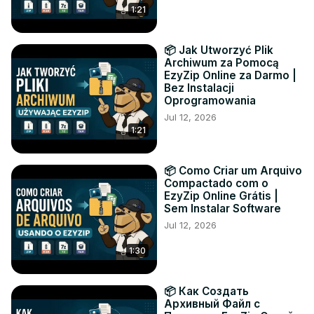
1:21
📦 Jak Utworzyć Plik
Archiwum za Pomocą
EzyZip Online za Darmo |
Bez Instalacji
Oprogramowania
Jul 12, 2026
1:21
📦 Como Criar um Arquivo
Compactado com o
EzyZip Online Grátis |
Sem Instalar Software
Jul 12, 2026
1:30
📦 Как Создать
Архивный Файл с