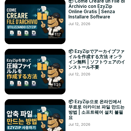
📦 Come Creare un File di
Archivio con EzyZip
Online Gratis | Senza
Installare Software
Jul 12, 2026
1:17
📦 EzyZipでアーカイブファ
イルを作成する方法 オンラ
イン無料 | ソフトウェアのイ
ンストール不要
Jul 12, 2026
1:25
📦 EzyZip으로 온라인에서
무료로 아카이브 파일 만드는
방법 | 소프트웨어 설치 불필
요
Jul 12, 2026