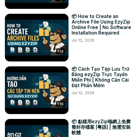
FACEBOOK:
 https://www.facebook.com/ezyzip/
📦 How to Create an
Archive File Using EzyZip
Online Free | No Software
Installation Required
Jul 12, 2026
1:14
📦 Cách Tạo Tệp Lưu Trữ
Bằng ezyZip Trực Tuyến
Miễn Phí | Không Cần Cài
Đặt Phần Mềm
Jul 12, 2026
1:16
📦 點樣用ezyZip喺網上免費
整封存檔案 [粵語] | 無需安裝
軟體