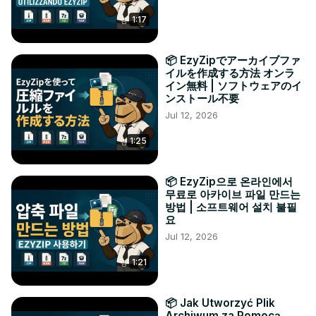
1:17
📦 EzyZipでアーカイブファ
イルを作成する方法 オンラ
イン無料 | ソフトウェアのイ
ンストール不要
Jul 12, 2026
1:25
📦 EzyZip으로 온라인에서
무료로 아카이브 파일 만드는
방법 | 소프트웨어 설치 불필
요
Jul 12, 2026
1:21
📦 Jak Utworzyć Plik
Archiwum za Pomocą