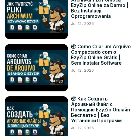
EzyZip Online za Darmo |
Bez Instalacji
Oprogramowania
Jul 12, 2026
1:21
📦 Como Criar um Arquivo
Compactado com o
EzyZip Online Grátis |
Sem Instalar Software
Jul 12, 2026
1:30
📦 Как Создать
Архивный Файл с
Помощью EzyZip Онлайн
Бесплатно | Без
Установки Программ
Jul 12, 2026
1:19