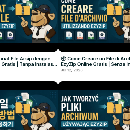
uat File Arsip dengan
📦 Come Creare un File di Arc
 Gratis | Tanpa Instalasi
EzyZip Online Gratis | Senza I
unak
Software
Jul 12, 2026