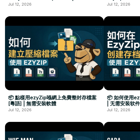
Kurulumu Gerekmez
Installation 
Jul 12, 2026
Jul 12, 2026
📦 點樣用ezyZip喺網上免費整封存檔案
📦 如何使用e
[粵語] | 無需安裝軟體
| 无需安装软件
Jul 12, 2026
Jul 12, 2026