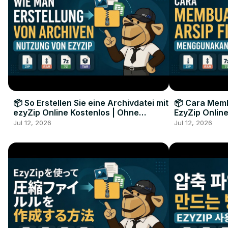
📦 So Erstellen Sie eine Archivdatei mit
📦 Cara Memb
ezyZip Online Kostenlos | Ohne
EzyZip Online
Softwareinstallation
Perangkat L
Jul 12, 2026
Jul 12, 2026