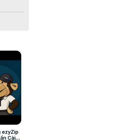
 ezyZip
Cần Cài