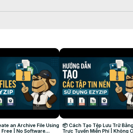
ndividual no seu disco local.

ate an Archive File Using
📦 Cách Tạo Tệp Lưu Trữ Bằng
 Free | No Software
Trực Tuyến Miễn Phí | Không 