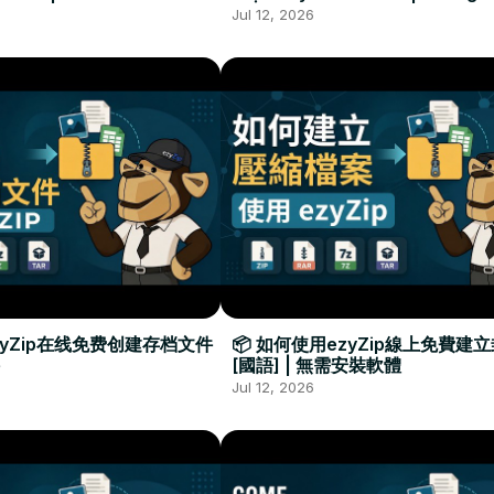
Required
Đặt Phần Mềm
Jul 12, 2026
zyZip在线免费创建存档文件
📦 如何使用ezyZip線上免費建
[國語] | 無需安裝軟體
Jul 12, 2026