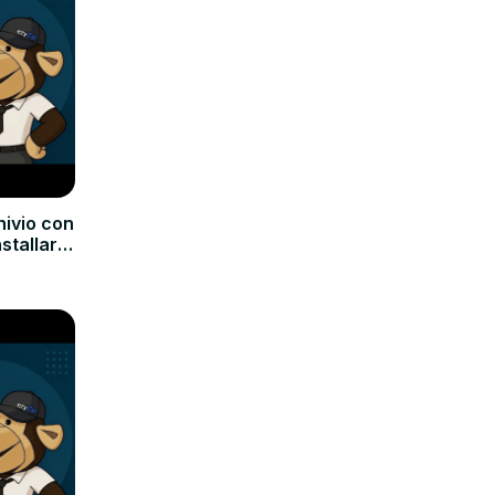
hivio con
nstallare