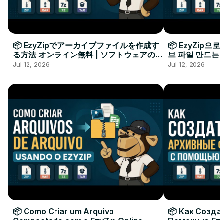
📦 EzyZipでアーカイブファイルを作成す
📦 EzyZip
る方法 オンライン無料 | ソフトウェアのイ
브 파일 만드는
ンストール不要
요
Jul 12, 2026
Jul 12, 2026
📦 Como Criar um Arquivo
📦 Как Созд