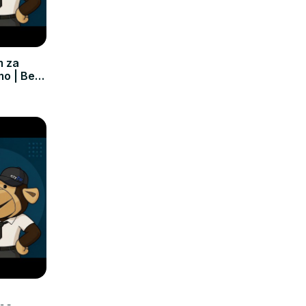
m za
mo | Bez