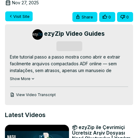
Nov 27, 2025
Visit Site
Share
0
0
ezyZip Video Guides
Subscribe
Este tutorial passo a passo mostra como abrir e extrair 
facilmente arquivos compactados ADF online — sem 
instalações, sem atrasos, apenas um manuseio de 
arquivos limpo e rápido! Perfeito para gerenciar arquivos 
Show More
ADF quando você tem pouco tempo ou ferramentas.

👉 Extrator ADF Online GRATUITO:
View Video Transcript
https://www.ezyzip.com/descompactar-ficheiros-adf-
online.html
PROCESSO DE EXTRAÇÃO SIMPLES:

Latest Videos
1. Carregue seu arquivo ADF – clique em "Selecionar 
arquivo ADF para abrir" ou simplesmente arraste e solte-
📦 ezyZip ile Çevrimiçi
o na área de upload.

Ücretsiz Arşiv Dosyası