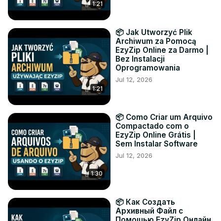
1:21
📦 Jak Utworzyć Plik
Archiwum za Pomocą
EzyZip Online za Darmo |
Bez Instalacji
Oprogramowania
Jul 12, 2026
1:21
📦 Como Criar um Arquivo
Compactado com o
EzyZip Online Grátis |
Sem Instalar Software
Jul 12, 2026
1:30
📦 Как Создать
Архивный Файл с
Помощью EzyZip Онлайн