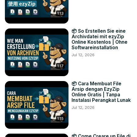
1:13
📦 So Erstellen Sie eine
Archivdatei mit ezyZip
Online Kostenlos | Ohne
Softwareinstallation
Jul 12, 2026
1:17
📦 Cara Membuat File
Arsip dengan EzyZip
Online Gratis | Tanpa
Instalasi Perangkat Lunak
Jul 12, 2026
1:15
📦 Come Creare un File di