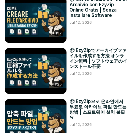
Archivio con EzyZip
Online Gratis | Senza
Installare Software
Jul 12, 2026
1:17
📦 EzyZipでアーカイブファ
イルを作成する方法 オンラ
イン無料 | ソフトウェアのイ
ンストール不要
Jul 12, 2026
1:25
📦 EzyZip으로 온라인에서
무료로 아카이브 파일 만드는
방법 | 소프트웨어 설치 불필
요
Jul 12, 2026