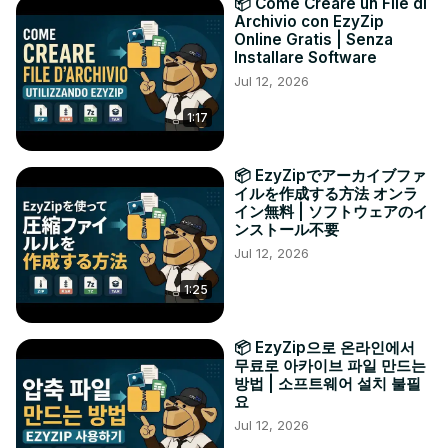
📦 Come Creare un File di
Archivio con EzyZip
Online Gratis | Senza
Installare Software
Jul 12, 2026
1:17
📦 EzyZipでアーカイブファ
イルを作成する方法 オンラ
イン無料 | ソフトウェアのイ
ンストール不要
Jul 12, 2026
1:25
📦 EzyZip으로 온라인에서
무료로 아카이브 파일 만드는
방법 | 소프트웨어 설치 불필
요
Jul 12, 2026