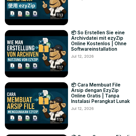
1:13
📦 So Erstellen Sie eine
Archivdatei mit ezyZip
Online Kostenlos | Ohne
Softwareinstallation
Jul 12, 2026
1:17
📦 Cara Membuat File
Arsip dengan EzyZip
Online Gratis | Tanpa
Instalasi Perangkat Lunak
Jul 12, 2026
1:15