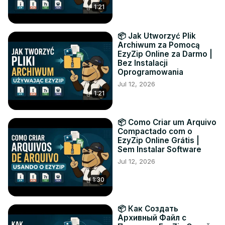
1:21
📦 Jak Utworzyć Plik
Archiwum za Pomocą
EzyZip Online za Darmo |
Bez Instalacji
Oprogramowania
Jul 12, 2026
1:21
📦 Como Criar um Arquivo
Compactado com o
EzyZip Online Grátis |
Sem Instalar Software
Jul 12, 2026
1:30
📦 Как Создать
Архивный Файл с