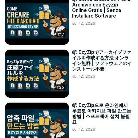
Archivio con EzyZip
Online Gratis | Senza
Installare Software
Jul 12, 2026
1:17
📦 EzyZipでアーカイブファ
イルを作成する方法 オンラ
イン無料 | ソフトウェアのイ
ンストール不要
Jul 12, 2026
1:25
📦 EzyZip으로 온라인에서
무료로 아카이브 파일 만드는
방법 | 소프트웨어 설치 불필
요
Jul 12, 2026