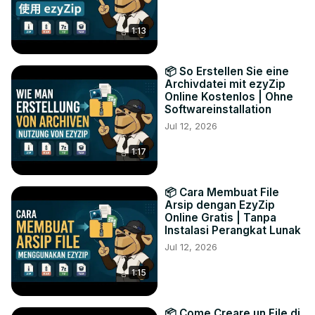
1:13
📦 So Erstellen Sie eine
Archivdatei mit ezyZip
Online Kostenlos | Ohne
Softwareinstallation
Jul 12, 2026
1:17
📦 Cara Membuat File
Arsip dengan EzyZip
Online Gratis | Tanpa
Instalasi Perangkat Lunak
Jul 12, 2026
1:15
📦 Come Creare un File di