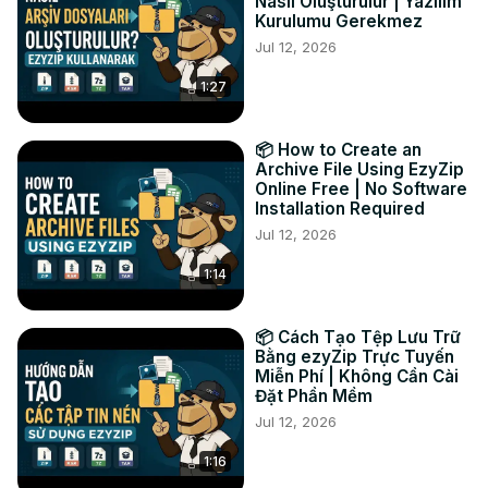
2. Espere um momento – a extração automática começa!

Nasıl Oluşturulur | Yazılım
Kurulumu Gerekmez
3. Clique no botão verde "Salvar" para baixar qualquer 
Jul 12, 2026
arquivo extraído diretamente no seu dispositivo.

4. BÔNUS: Clique no botão azul "Visualizar" para ver 
1:27
arquivos compatíveis no navegador antes do download.

Por que usar um extrator LZO online? Sem instalações? 
Sem problema! Extraia arquivos LZO de qualquer 
📦 How to Create an
dispositivo, em qualquer lugar—tudo com apenas alguns 
Archive File Using EzyZip
Online Free | No Software
cliques e sem complicações de software.

Installation Required
#extratorlzo #arquivoscomprimidos #extratoronline 
Jul 12, 2026
#extracaoarquivo #ezyzip

Connect with us:

1:14
Twitter:
 https://twitter.com/ezyZip
Facebook:
 https://www.facebook.com/ezyzip/
LinkedIn:
 https://www.linkedin.com/showcase/ezyzip/
📦 Cách Tạo Tệp Lưu Trữ
Bằng ezyZip Trực Tuyến
Pinterest:
 https://www.pinterest.com.au/ezyzip
Miễn Phí | Không Cần Cài
Đặt Phần Mềm
Jul 12, 2026
1:16