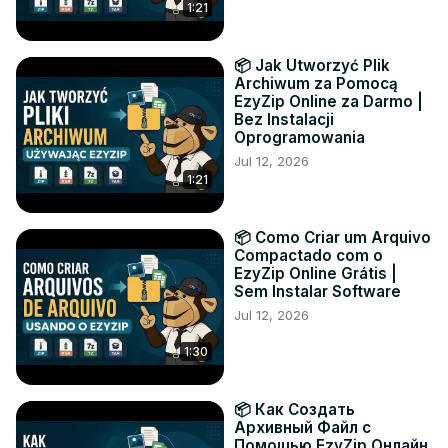
1:21
📦 Jak Utworzyć Plik
Archiwum za Pomocą
EzyZip Online za Darmo |
Bez Instalacji
Oprogramowania
Jul 12, 2026
1:21
📦 Como Criar um Arquivo
Compactado com o
EzyZip Online Grátis |
Sem Instalar Software
Jul 12, 2026
1:30
📦 Как Создать
Архивный Файл с
Помощью EzyZip Онлайн