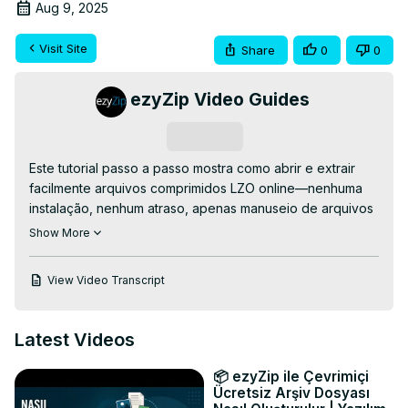
Aug 9, 2025
Visit Site
Share
0
0
ezyZip Video Guides
Subscribe
Este tutorial passo a passo mostra como abrir e extrair 
facilmente arquivos comprimidos LZO online—nenhuma 
instalação, nenhum atraso, apenas manuseio de arquivos 
limpo e rápido! Perfeito para gerenciar arquivos LZO 
Show More
quando você está com pouco tempo ou ferramentas.

Extrator LZO Gratuito Online:
View Video Transcript
https://www.ezyzip.com/descompactar-ficheiros-lzo-
online.html
PROCESSO DE EXTRAÇÃO SIMPLES:

Latest Videos
1. Carregue seu arquivo LZO – clique em "Selecionar 
arquivo LZO para abrir" ou simplesmente arraste e solte 
📦 ezyZip ile Çevrimiçi
na área de upload.

Ücretsiz Arşiv Dosyası