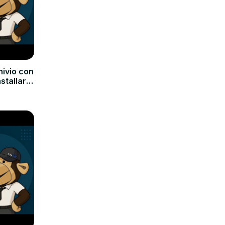
hivio con
nstallare