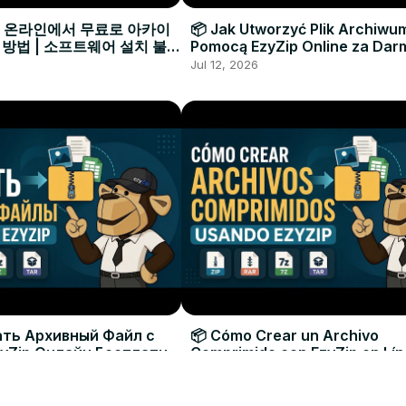
으로 온라인에서 무료로 아카이
📦 Jak Utworzyć Plik Archiwu
 방법 | 소프트웨어 설치 불필
Pomocą EzyZip Online za Dar
Instalacji Oprogramowania
Jul 12, 2026
ать Архивный Файл с
📦 Cómo Crear un Archivo
yZip Онлайн Бесплатно
Comprimido con EzyZip en Lí
овки Программ
Gratis | Sin Necesidad de Inst
Jul 12, 2026
Software