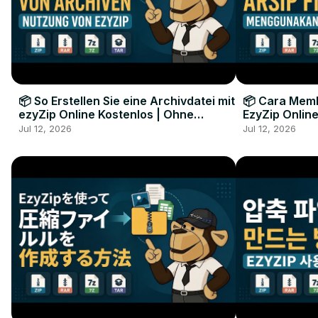
📦 So Erstellen Sie eine Archivdatei mit
📦 Cara Memb
ezyZip Online Kostenlos | Ohne
EzyZip Online
Softwareinstallation
Perangkat L
Jul 12, 2026
Jul 12, 2026