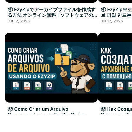
📦 EzyZipでアーカイブファイルを作成す
📦 EzyZip
る方法 オンライン無料 | ソフトウェアのイ
브 파일 만드는
ンストール不要
요
Jul 12, 2026
Jul 12, 2026
📦 Como Criar um Arquivo
📦 Как Созд
Compactado com o EzyZip Online
Помощью Ez
Grátis | Sem Instalar Software
| Без Устан
Jul 12, 2026
Jul 12, 2026