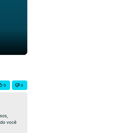
e
0
0
os, 
ndo você 