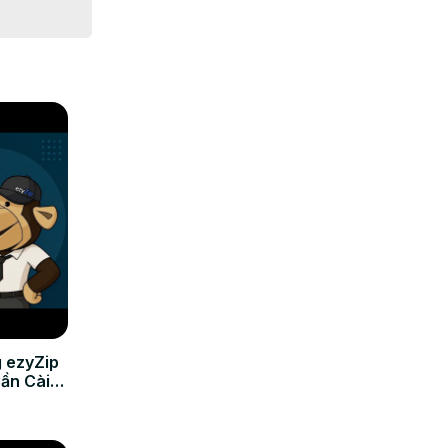
load.

uer lugar 
 ezyZip
Cần Cài