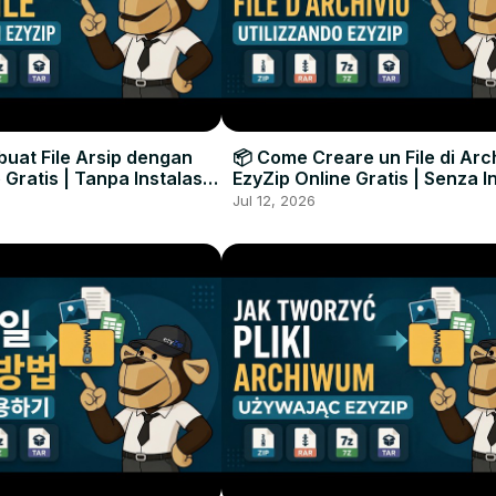
uat File Arsip dengan
📦 Come Creare un File di Arc
 Gratis | Tanpa Instalasi
EzyZip Online Gratis | Senza I
unak
Software
Jul 12, 2026