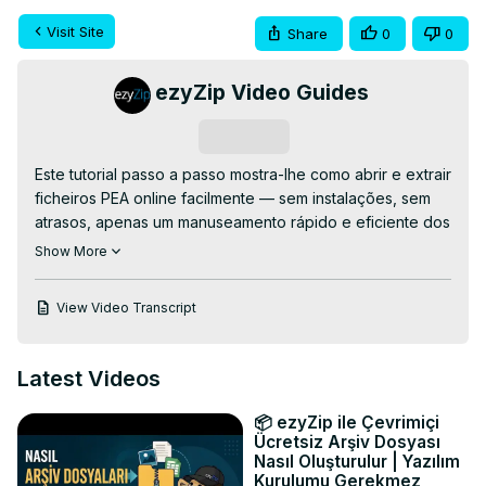
Visit Site
Share
0
0
ezyZip Video Guides
Subscribe
Este tutorial passo a passo mostra-lhe como abrir e extrair 
ficheiros PEA online facilmente — sem instalações, sem 
atrasos, apenas um manuseamento rápido e eficiente dos 
ficheiros! Perfeito para gerir ficheiros PEA quando tem 
Show More
pouco tempo ou ferramentas.

👉 Extrator de PEA Online GRÁTIS:
View Video Transcript
https://www.ezyzip.com/descompactar-ficheiros-pea-
online.html
PROCESSO DE EXTRAÇÃO SIMPLES:

Latest Videos
- Carregue o seu ficheiro PEA — clique em "Selecionar 
ficheiro PEA para abrir" ou simplesmente arraste e largue 
📦 ezyZip ile Çevrimiçi
na área de upload.

Ücretsiz Arşiv Dosyası
- Aguarde um momento — a extração automática terá 
Nasıl Oluşturulur | Yazılım
Kurulumu Gerekmez
início!
