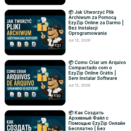
📦 Jak Utworzyć Plik
Archiwum za Pomocą
EzyZip Online za Darmo |
Bez Instalacji
Oprogramowania
Jul 12, 2026
1:21
📦 Como Criar um Arquivo
Compactado com o
EzyZip Online Grátis |
Sem Instalar Software
Jul 12, 2026
1:30
📦 Как Создать
Архивный Файл с
Помощью EzyZip Онлайн
Бесплатно | Без