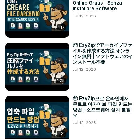
Online Gratis | Senza
Installare Software
Jul 12, 2026
1:17
📦 EzyZipでアーカイブファ
イルを作成する方法 オンラ
イン無料 | ソフトウェアのイ
ンストール不要
Jul 12, 2026
1:25
📦 EzyZip으로 온라인에서
무료로 아카이브 파일 만드는
방법 | 소프트웨어 설치 불필
요
Jul 12, 2026
1:21