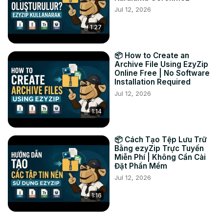
Jul 12, 2026
processo de redução de escala, que levará algum tempo 
para ser concluído.

1:27
3. Clique em "Salvar arquivo de VÍDEO" para salvar o 
arquivo de VÍDEO reduzido na pasta de destino 
selecionada.

📦 How to Create an
#converter #vídeo #1080p

Archive File Using EzyZip
Online Free | No Software
TWITTER:
 https://twitter.com/ezyZip
Installation Required
FACEBOOK:
 https://www.facebook.com/ezyzip/
Jul 12, 2026
1:14
📦 Cách Tạo Tệp Lưu Trữ
Bằng ezyZip Trực Tuyến
Miễn Phí | Không Cần Cài
Đặt Phần Mềm
Jul 12, 2026
1:16