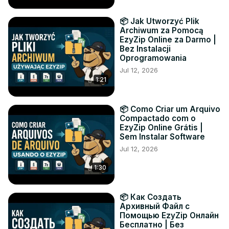
📦 Jak Utworzyć Plik
Archiwum za Pomocą
EzyZip Online za Darmo |
Bez Instalacji
Oprogramowania
Jul 12, 2026
1:21
📦 Como Criar um Arquivo
Compactado com o
EzyZip Online Grátis |
Sem Instalar Software
Jul 12, 2026
1:30
📦 Как Создать
Архивный Файл с
Помощью EzyZip Онлайн
Бесплатно | Без