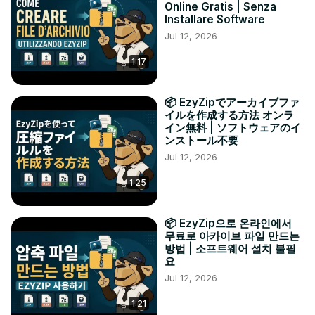
Online Gratis | Senza
Installare Software
Jul 12, 2026
1:17
📦 EzyZipでアーカイブファ
イルを作成する方法 オンラ
イン無料 | ソフトウェアのイ
ンストール不要
Jul 12, 2026
1:25
📦 EzyZip으로 온라인에서
무료로 아카이브 파일 만드는
방법 | 소프트웨어 설치 불필
요
Jul 12, 2026
1:21