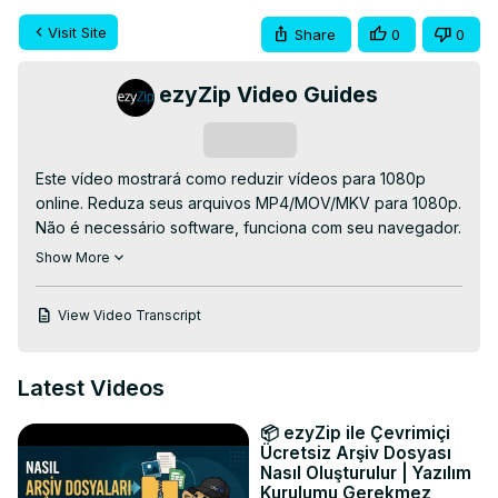
Visit Site
Share
0
0
ezyZip Video Guides
Subscribe
Este vídeo mostrará como reduzir vídeos para 1080p 
online. Reduza seus arquivos MP4/MOV/MKV para 1080p.

Não é necessário software, funciona com seu navegador. 
Livre!

Show More
Acesse:
 https://www.ezyzip.com/converter-video-para-
1080p.html
View Video Transcript
Para outros tamanhos, acesse:
https://www.ezyzip.com/converter-video-on-line.html
1. Para selecionar o arquivo de vídeo, você tem duas 
Latest Videos
opções:

Clique em “Selecionar arquivo de vídeo para compactar” 
📦 ezyZip ile Çevrimiçi
para abrir o seletor de arquivos;

Ücretsiz Arşiv Dosyası
Arraste e solte o arquivo de vídeo diretamente no ezyZip.

Nasıl Oluşturulur | Yazılım
Kurulumu Gerekmez
2. Clique em “Converter para 1080p”. Isso iniciará o 