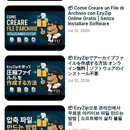
📦 Come Creare un File di
Archivio con EzyZip
Online Gratis | Senza
Installare Software
Jul 12, 2026
1:17
📦 EzyZipでアーカイブファ
イルを作成する方法 オンラ
イン無料 | ソフトウェアのイ
ンストール不要
Jul 12, 2026
1:25
📦 EzyZip으로 온라인에서
무료로 아카이브 파일 만드는
방법 | 소프트웨어 설치 불필
요