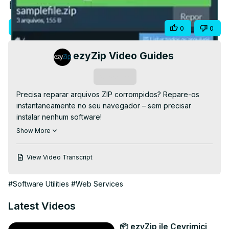
Video
Jan 12, 2026
Visit Site
Share
0
0
ezyZip Video Guides
Subscribe
Precisa reparar arquivos ZIP corrompidos? Repare-os 
instantaneamente no seu navegador – sem precisar 
instalar nenhum software!

Ferramenta de Reparo de Arquivos ZIP:
Show More
https://www.ezyzip.com/repair-zip-pt.html
4 Passos Rápidos:

View Video Transcript
"Selecione o arquivo ZIP"

A ferramenta repara automaticamente o arquivo 
#Software Utilities
#Web Services
danificado

"Visualize" os arquivos restaurados

Latest Videos
"Salve" → Baixe o ZIP reparado

#ReparoDeZIP #RecuperaçãoDeDados 
📦 ezyZip ile Çevrimiçi