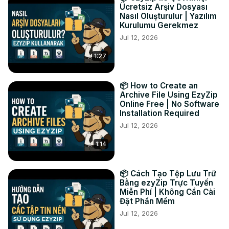
#CorreçãoDeArquivos #ReparoDeArquivosArquivados 
Ücretsiz Arşiv Dosyası
#DicasDeTecnologia #TutoriaisCurtos

Nasıl Oluşturulur | Yazılım
TWITTER: 
https://twitter.com/ezyZip
Kurulumu Gerekmez
FACEBOOK:
 https://www.facebook.com/ezyzip/
Jul 12, 2026
LINKEDIN:
 https://www.linkedin.com/showcase/ezyzip/
1:27
PINTEREST:
 https://www.pinterest.com.au/ezyzip
📦 How to Create an
Archive File Using EzyZip
Online Free | No Software
Installation Required
Jul 12, 2026
1:14
📦 Cách Tạo Tệp Lưu Trữ
Bằng ezyZip Trực Tuyến
Miễn Phí | Không Cần Cài
Đặt Phần Mềm
Jul 12, 2026