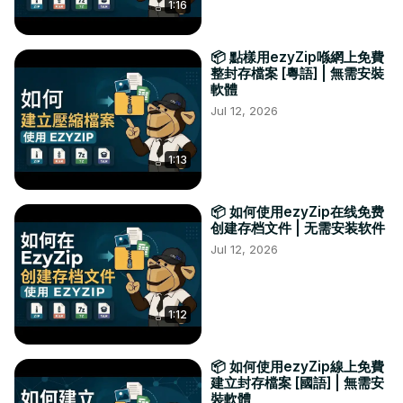
1:16
📦 點樣用ezyZip喺網上免費
整封存檔案 [粵語] | 無需安裝
軟體
Jul 12, 2026
1:13
📦 如何使用ezyZip在线免费
创建存档文件 | 无需安装软件
Jul 12, 2026
1:12
📦 如何使用ezyZip線上免費
建立封存檔案 [國語] | 無需安
裝軟體