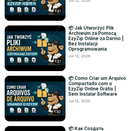
Jul 12, 2026
1:21
📦 Jak Utworzyć Plik
Archiwum za Pomocą
EzyZip Online za Darmo |
Bez Instalacji
Oprogramowania
Jul 12, 2026
1:21
📦 Como Criar um Arquivo
Compactado com o
EzyZip Online Grátis |
Sem Instalar Software
Jul 12, 2026
1:30
📦 Как Создать