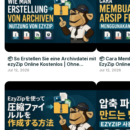
📦 So Erstellen Sie eine Archivdatei mit
📦 Cara Memb
ezyZip Online Kostenlos | Ohne
EzyZip Online
Softwareinstallation
Perangkat L
Jul 12, 2026
Jul 12, 2026