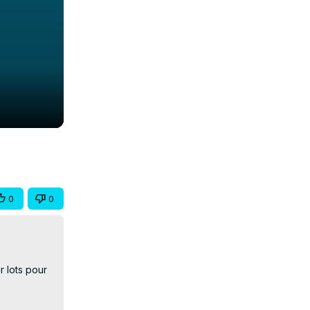
0
0
lots pour 