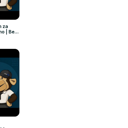
m za
mo | Bez