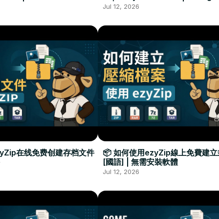
Required
Đặt Phần Mềm
Jul 12, 2026
zyZip在线免费创建存档文件
📦 如何使用ezyZip線上免費建
[國語] | 無需安裝軟體
Jul 12, 2026