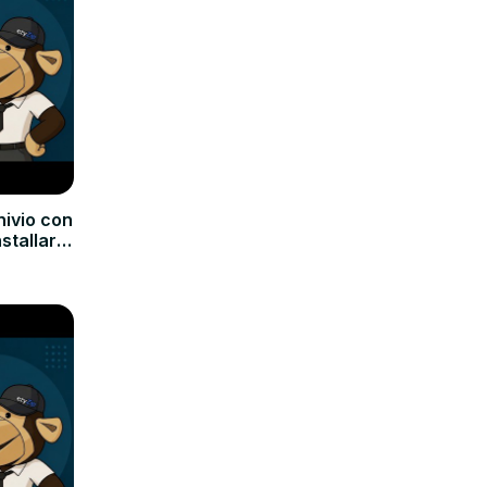
hivio con
nstallare