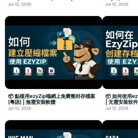
Kurulumu Gerekmez
Installation 
Jul 12, 2026
Jul 12, 2026
📦 點樣用ezyZip喺網上免費整封存檔案
📦 如何使用e
[粵語] | 無需安裝軟體
| 无需安装软件
Jul 12, 2026
Jul 12, 2026