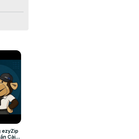
 vous 
omplexité

uellement

, ou 
igateur !

ementlots

 ezyZip
Cần Cài