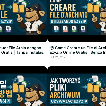
uat File Arsip dengan
📦 Come Creare un File di Arc
 Gratis | Tanpa Instalasi
EzyZip Online Gratis | Senza I
unak
Software
Jul 12, 2026