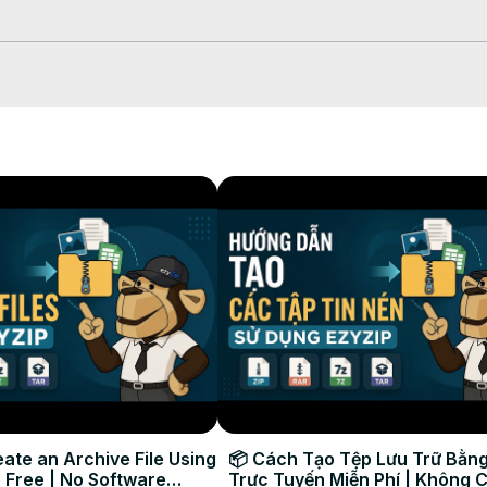
 fichiers PNG à compresser" et choisissez tous les fichiers PNG que
eut prendre quelques secondes selon le nombre de fichiers et leur c
u ZIP" pour archiver ou "Tout enregistrer" pour télécharger individ
tre disque local

ire les tailles de fichiers pour l'usage web, les pièces jointes email
té d'image. Fonctionne sur tout appareil directement dans votre nav
ionimages #réduiretaillepng #compresseurenligne #ezyzip #trait
ate an Archive File Using
📦 Cách Tạo Tệp Lưu Trữ Bằng
 Free | No Software
Trực Tuyến Miễn Phí | Không 