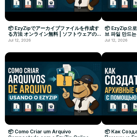
📦 EzyZipでアーカイブファイルを作成す
📦 EzyZip
る方法 オンライン無料 | ソフトウェアのイ
브 파일 만드는
ンストール不要
요
Jul 12, 2026
Jul 12, 2026
📦 Como Criar um Arquivo
📦 Как Созд