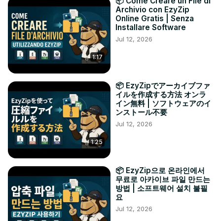
📦 Come Creare un File di
Archivio con EzyZip
Online Gratis | Senza
Installare Software
Jul 12, 2026
1:17
📦 EzyZipでアーカイブファ
イルを作成する方法 オンラ
イン無料 | ソフトウェアのイ
ンストール不要
Jul 12, 2026
1:25
📦 EzyZip으로 온라인에서
무료로 아카이브 파일 만드는
방법 | 소프트웨어 설치 불필
요
Jul 12, 2026