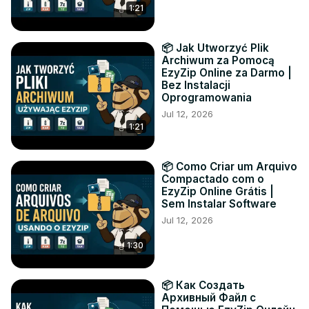
1:21
📦 Jak Utworzyć Plik
Archiwum za Pomocą
EzyZip Online za Darmo |
Bez Instalacji
Oprogramowania
Jul 12, 2026
1:21
📦 Como Criar um Arquivo
Compactado com o
EzyZip Online Grátis |
Sem Instalar Software
Jul 12, 2026
1:30
📦 Как Создать
Архивный Файл с