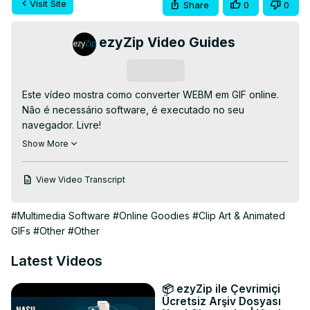
Visit Site
Share
0
0
ezyZip Video Guides
Subscribe
Este vídeo mostra como converter WEBM em GIF online. 
Não é necessário software, é executado no seu 
navegador. Livre!

Acesse:
 https://www.ezyzip.com/converter-webm-para-
Show More
gif.html
1. Para selecionar o arquivo webm, você tem duas 
View Video Transcript
opções:

Clique em “Selecionar arquivo webm para converter” 
#Multimedia Software
#Online Goodies
#Clip Art & Animated
para abrir o seletor de arquivos;

GIFs
#Other
#Other
Arraste e solte o arquivo webm diretamente no ezyZip.

2. Clique em "Converter para GIF". Isso iniciará o 
Latest Videos
processo de conversão que levará algum tempo para ser 
concluído.

📦 ezyZip ile Çevrimiçi
3. Clique em "Salvar arquivo GIF" para salvar o arquivo 
Ücretsiz Arşiv Dosyası
GIF convertido na pasta de destino selecionada.
