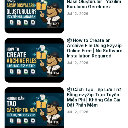
Nasıl Oluşturulur | Yazılım
#converter #webm #gif

Kurulumu Gerekmez
Twitter:
 https://twitter.com/ezyZip
Jul 12, 2026
Facebook:
 https://www.facebook.com/ezyzip/
1:27
📦 How to Create an
Archive File Using EzyZip
Online Free | No Software
Installation Required
Jul 12, 2026
1:14
📦 Cách Tạo Tệp Lưu Trữ
Bằng ezyZip Trực Tuyến
Miễn Phí | Không Cần Cài
Đặt Phần Mềm
Jul 12, 2026
1:16