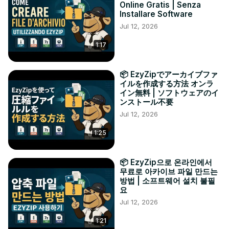
Online Gratis | Senza
Installare Software
Jul 12, 2026
1:17
📦 EzyZipでアーカイブファ
イルを作成する方法 オンラ
イン無料 | ソフトウェアのイ
ンストール不要
Jul 12, 2026
1:25
📦 EzyZip으로 온라인에서
무료로 아카이브 파일 만드는
방법 | 소프트웨어 설치 불필
요
Jul 12, 2026
1:21