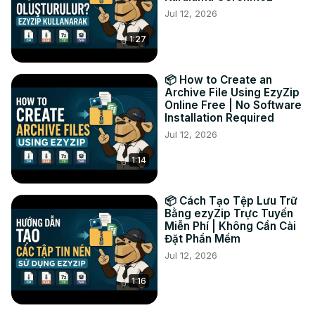
Jul 12, 2026
#miditomp4 #conversioneaudio #convertitoreMP4 
#strumentionline #convertitoreaudiogratuito #ezyzip

1:27
Contattaci:

Twitter:
 https://twitter.com/ezyzip
Facebook:
 https://www.facebook.com/ezyzip/
📦 How to Create an
LinkedIn:
 https://www.linkedin.com/showcase/ezyzip/
Archive File Using EzyZip
Online Free | No Software
Pinterest:
 https://www.pinterest.com.au/ezyzip
Installation Required
Jul 12, 2026
1:14
📦 Cách Tạo Tệp Lưu Trữ
Bằng ezyZip Trực Tuyến
Miễn Phí | Không Cần Cài
Đặt Phần Mềm
Jul 12, 2026
1:16