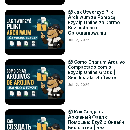
📦 Jak Utworzyć Plik
Archiwum za Pomocą
EzyZip Online za Darmo |
Bez Instalacji
Oprogramowania
Jul 12, 2026
1:21
📦 Como Criar um Arquivo
Compactado com o
EzyZip Online Grátis |
Sem Instalar Software
Jul 12, 2026
1:30
📦 Как Создать
Архивный Файл с
Помощью EzyZip Онлайн
Бесплатно | Без