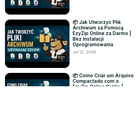
1:21
📦 Jak Utworzyć Plik
Archiwum za Pomocą
EzyZip Online za Darmo |
Bez Instalacji
Oprogramowania
Jul 12, 2026
1:21
📦 Como Criar um Arquivo
Compactado com o
EzyZip Online Grátis |
Sem Instalar Software
Jul 12, 2026
1:30
📦 Как Создать
Архивный Файл с