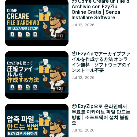
📦 Come Creare un File di
Archivio con EzyZip
Online Gratis | Senza
Installare Software
Jul 12, 2026
1:17
📦 EzyZipでアーカイブファ
イルを作成する方法 オンラ
イン無料 | ソフトウェアのイ
ンストール不要
Jul 12, 2026
1:25
📦 EzyZip으로 온라인에서
무료로 아카이브 파일 만드는
방법 | 소프트웨어 설치 불필
요
Jul 12, 2026