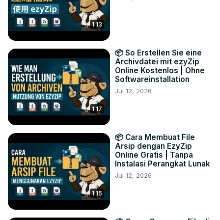
1:13
📦 So Erstellen Sie eine
Archivdatei mit ezyZip
Online Kostenlos | Ohne
Softwareinstallation
Jul 12, 2026
1:17
📦 Cara Membuat File
Arsip dengan EzyZip
Online Gratis | Tanpa
Instalasi Perangkat Lunak
Jul 12, 2026
1:15