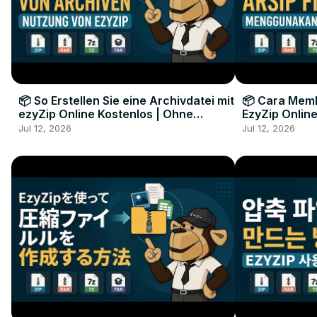
📦 So Erstellen Sie eine Archivdatei mit
📦 Cara Memb
ezyZip Online Kostenlos | Ohne
EzyZip Online
Softwareinstallation
Perangkat L
Jul 12, 2026
Jul 12, 2026