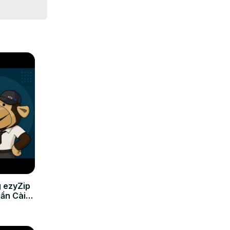
images dans 
 ezyZip
Cần Cài