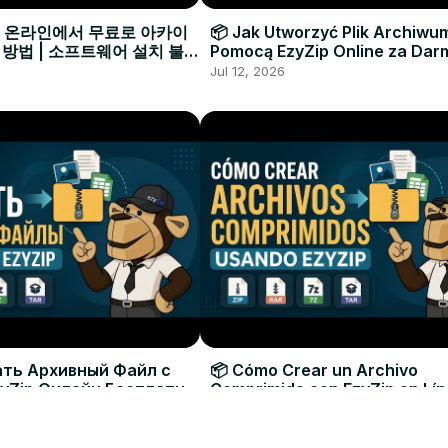
으로 온라인에서 무료로 아카이
📦 Jak Utworzyć Plik Archiwu
 방법 | 소프트웨어 설치 불필
Pomocą EzyZip Online za Dar
Instalacji Oprogramowania
Jul 12, 2026
ать Архивный Файл с
📦 Cómo Crear un Archivo
yZip Онлайн Бесплатно
Comprimido con EzyZip en Lí
овки Программ
Gratis | Sin Necesidad de Inst
Jul 12, 2026
Software