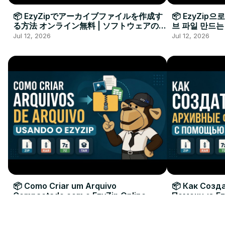
📦 EzyZipでアーカイブファイルを作成す
📦 EzyZip
る方法 オンライン無料 | ソフトウェアのイ
브 파일 만드는
ンストール不要
요
Jul 12, 2026
Jul 12, 2026
📦 Como Criar um Arquivo
📦 Как Созд
Compactado com o EzyZip Online
Помощью Ez
Grátis | Sem Instalar Software
| Без Устан
Jul 12, 2026
Jul 12, 2026