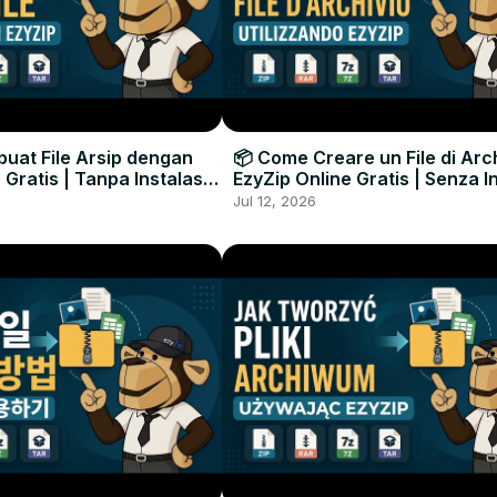
uat File Arsip dengan
📦 Come Creare un File di Arc
 Gratis | Tanpa Instalasi
EzyZip Online Gratis | Senza I
unak
Software
Jul 12, 2026