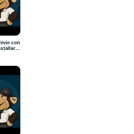
hivio con
nstallare