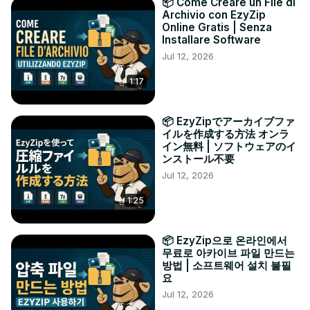
📦 Come Creare un File di
Archivio con EzyZip
Online Gratis | Senza
Installare Software
Jul 12, 2026
1:17
📦 EzyZipでアーカイブファ
イルを作成する方法 オンラ
イン無料 | ソフトウェアのイ
ンストール不要
Jul 12, 2026
1:25
📦 EzyZip으로 온라인에서
무료로 아카이브 파일 만드는
방법 | 소프트웨어 설치 불필
요
Jul 12, 2026