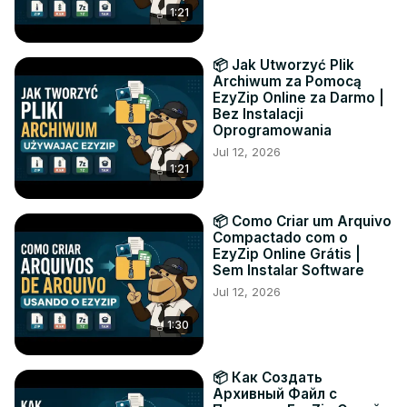
1:21
📦 Jak Utworzyć Plik
Archiwum za Pomocą
EzyZip Online za Darmo |
Bez Instalacji
Oprogramowania
Jul 12, 2026
1:21
📦 Como Criar um Arquivo
Compactado com o
EzyZip Online Grátis |
Sem Instalar Software
Jul 12, 2026
1:30
📦 Как Создать
Архивный Файл с