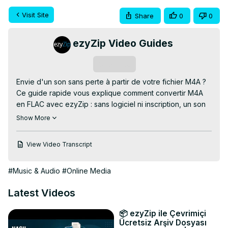
Visit Site
Share
0
0
ezyZip Video Guides
Subscribe
Envie d'un son sans perte à partir de votre fichier M4A ? 
Ce guide rapide vous explique comment convertir M4A 
en FLAC avec ezyZip : sans logiciel ni inscription, un son 
propre directement dans votre navigateur !

Show More
✅ Essayez le convertisseur M4A en FLAC GRATUIT en 
ligne :
 https://www.ezyzip.com/convertir-m4a-en-flac.html
View Video Transcript
🔧 Processus simple en 3 étapes :

1️⃣ Appuyez sur « Sélectionner le fichier m4a à convertir » 
#Music & Audio
#Online Media
ou glissez-déposez votre fichier audio sur ezyZip.

2️⃣ Appuyez sur « Convertir en FLAC » et attendez la fin 
Latest Videos
de la conversion.

3️⃣ Appuyez sur « Enregistrer le fichier FLAC » pour 
📦 ezyZip ile Çevrimiçi
télécharger le son haute qualité sur votre appareil.

Ücretsiz Arşiv Dosyası
Fonctionne sur Android, iOS et les navigateurs de bureau. 