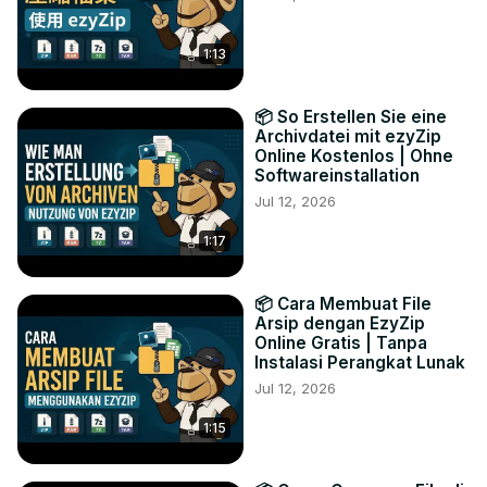
1:13
📦 So Erstellen Sie eine
Archivdatei mit ezyZip
Online Kostenlos | Ohne
Softwareinstallation
Jul 12, 2026
1:17
📦 Cara Membuat File
Arsip dengan EzyZip
Online Gratis | Tanpa
Instalasi Perangkat Lunak
Jul 12, 2026
1:15