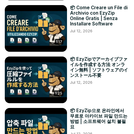
📦 Come Creare un File di
Archivio con EzyZip
Online Gratis | Senza
Installare Software
Jul 12, 2026
1:17
📦 EzyZipでアーカイブファ
イルを作成する方法 オンラ
イン無料 | ソフトウェアのイ
ンストール不要
Jul 12, 2026
1:25
📦 EzyZip으로 온라인에서
무료로 아카이브 파일 만드는
방법 | 소프트웨어 설치 불필
요
Jul 12, 2026