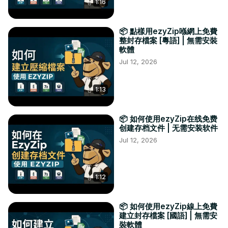
1:16
📦 點樣用ezyZip喺網上免費
整封存檔案 [粵語] | 無需安裝
軟體
Jul 12, 2026
1:13
📦 如何使用ezyZip在线免费
创建存档文件 | 无需安装软件
Jul 12, 2026
1:12
📦 如何使用ezyZip線上免費
建立封存檔案 [國語] | 無需安
裝軟體