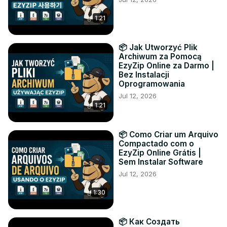
1:21
📦 Jak Utworzyć Plik
Archiwum za Pomocą
EzyZip Online za Darmo |
Bez Instalacji
Oprogramowania
Jul 12, 2026
1:21
📦 Como Criar um Arquivo
Compactado com o
EzyZip Online Grátis |
Sem Instalar Software
Jul 12, 2026
1:30
📦 Как Создать