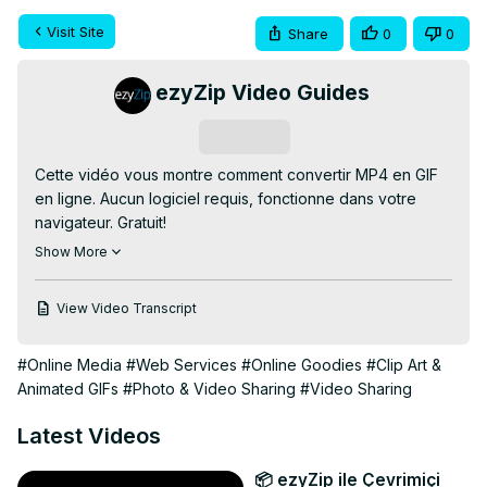
Visit Site
Share
0
0
ezyZip Video Guides
Subscribe
Cette vidéo vous montre comment convertir MP4 en GIF 
en ligne. Aucun logiciel requis, fonctionne dans votre 
navigateur. Gratuit!

Aller à:
 https://www.ezyzip.com/convertir-mp4-en-gif.html
Show More
1. Pour sélectionner le fichier mp4, vous avez deux 
options :

View Video Transcript
Cliquez sur « Sélectionner le fichier mp4 à convertir » 
pour ouvrir le sélecteur de fichiers ;

#Online Media
#Web Services
#Online Goodies
#Clip Art &
Faites glisser et déposez le fichier mp4 directement sur 
Animated GIFs
#Photo & Video Sharing
#Video Sharing
ezyZip.

2. Cliquez sur "Convertir en GIF". Cela lancera le 
Latest Videos
processus de conversion qui prendra un certain temps.

3. Cliquez sur « Enregistrer le fichier GIF » pour 
📦 ezyZip ile Çevrimiçi
enregistrer le fichier GIF converti dans le dossier de 