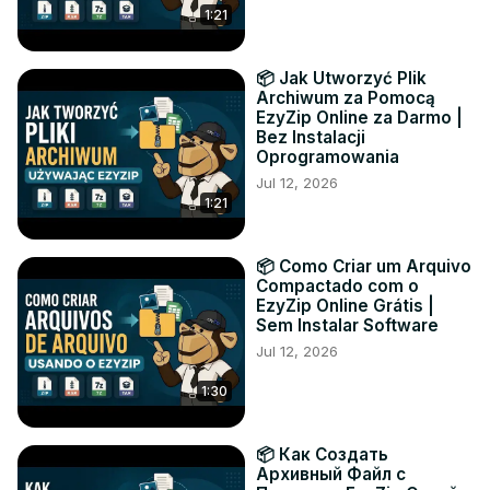
1:21
📦 Jak Utworzyć Plik
Archiwum za Pomocą
EzyZip Online za Darmo |
Bez Instalacji
Oprogramowania
Jul 12, 2026
1:21
📦 Como Criar um Arquivo
Compactado com o
EzyZip Online Grátis |
Sem Instalar Software
Jul 12, 2026
1:30
📦 Как Создать
Архивный Файл с