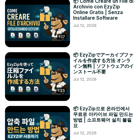
📦 Come Creare un File di
Archivio con EzyZip
Online Gratis | Senza
Installare Software
Jul 12, 2026
1:17
📦 EzyZipでアーカイブファ
イルを作成する方法 オンラ
イン無料 | ソフトウェアのイ
ンストール不要
Jul 12, 2026
1:25
📦 EzyZip으로 온라인에서
무료로 아카이브 파일 만드는
방법 | 소프트웨어 설치 불필
요
Jul 12, 2026