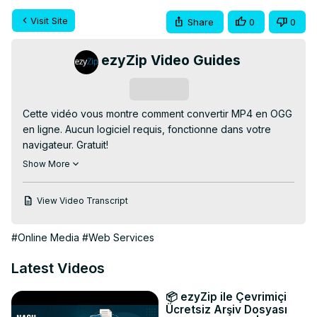
Visit Site
Share
0
0
ezyZip Video Guides
Subscribe
Cette vidéo vous montre comment convertir MP4 en OGG 
en ligne. Aucun logiciel requis, fonctionne dans votre 
navigateur. Gratuit!

Allez sur :
 https://www.ezyzip.com/convertir-mp4-en-
Show More
ogg.html
1. Pour sélectionner le fichier mp4, vous avez deux 
View Video Transcript
options :

Cliquez sur « Sélectionner le fichier mp4 à convertir » 
#Online Media
#Web Services
pour ouvrir le sélecteur de fichiers ;

Faites glisser et déposez le fichier mp4 directement sur 
Latest Videos
ezyZip.

2. Cliquez sur "Convertir en OGG". Cela lancera le 
📦 ezyZip ile Çevrimiçi
processus de conversion qui prendra un certain temps.

Ücretsiz Arşiv Dosyası
3. Cliquez sur "Enregistrer le fichier OGG" pour 