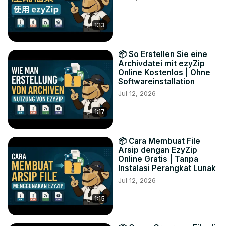
1:13
📦 So Erstellen Sie eine
Archivdatei mit ezyZip
Online Kostenlos | Ohne
Softwareinstallation
Jul 12, 2026
1:17
📦 Cara Membuat File
Arsip dengan EzyZip
Online Gratis | Tanpa
Instalasi Perangkat Lunak
Jul 12, 2026
1:15