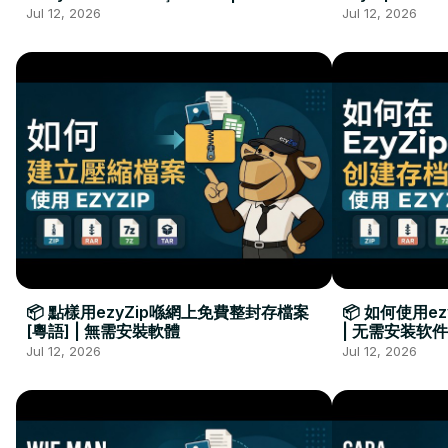
Kurulumu Gerekmez
Installation 
Jul 12, 2026
Jul 12, 2026
📦 點樣用ezyZip喺網上免費整封存檔案
📦 如何使用e
[粵語] | 無需安裝軟體
| 无需安装软件
Jul 12, 2026
Jul 12, 2026