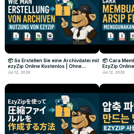
📦 So Erstellen Sie eine Archivdatei mit
📦 Cara Memb
ezyZip Online Kostenlos | Ohne
EzyZip Online
Softwareinstallation
Perangkat L
Jul 12, 2026
Jul 12, 2026