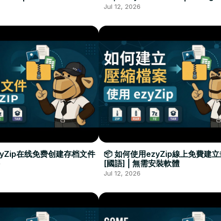
Required
Đặt Phần Mềm
Jul 12, 2026
zyZip在线免费创建存档文件
📦 如何使用ezyZip線上免費建
[國語] | 無需安裝軟體
Jul 12, 2026