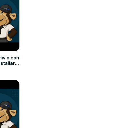
hivio con
nstallare