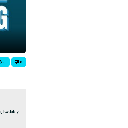
0
0
, Kodak y 