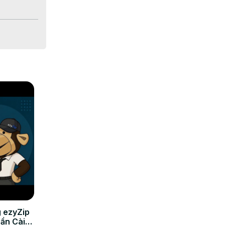
a ver las 
 ezyZip
Cần Cài