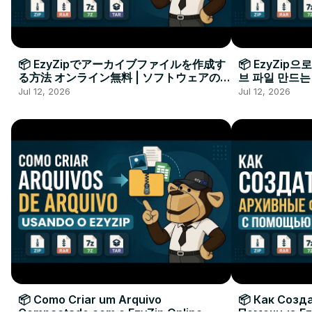
📦 EzyZipでアーカイブファイルを作成す
📦 EzyZip
る方法 オンライン無料 | ソフトウェアのイ
브 파일 만드는
ンストール不要
요
Jul 12, 2026
Jul 12, 2026
📦 Como Criar um Arquivo
📦 Как Созд