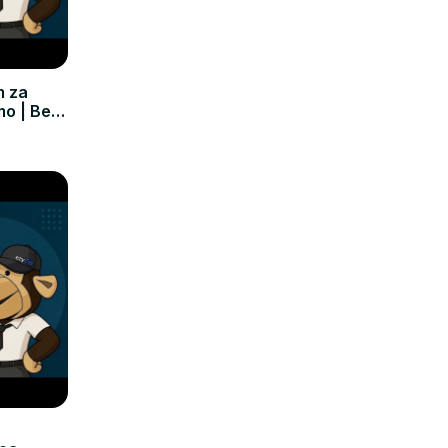
m za
mo | Bez