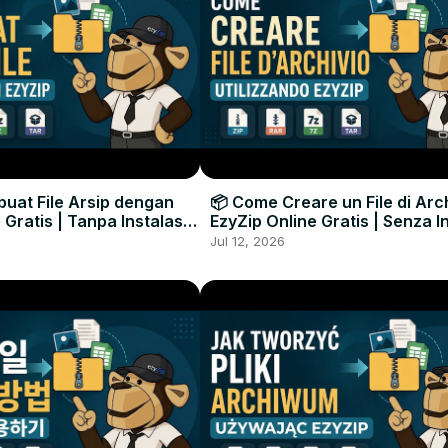
uat File Arsip dengan
📦 Come Creare un File di Arc
 Gratis | Tanpa Instalasi
EzyZip Online Gratis | Senza I
unak
Software
Jul 12, 2026