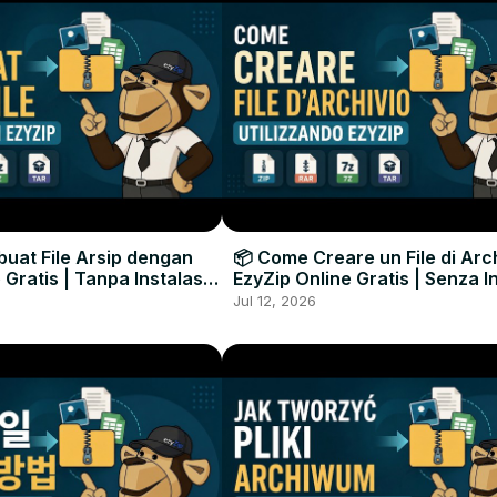
uat File Arsip dengan
📦 Come Creare un File di Arc
 Gratis | Tanpa Instalasi
EzyZip Online Gratis | Senza I
unak
Software
Jul 12, 2026