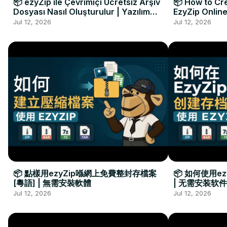
📦 ezyZip ile Çevrimiçi Ücretsiz Arşiv
📦 How to Cre
Dosyası Nasıl Oluşturulur | Yazılım
EzyZip Online
Kurulumu Gerekmez
Installation 
Jul 12, 2026
Jul 12, 2026
📦 點樣用ezyZip喺網上免費整封存檔案
📦 如何使用e
[粵語] | 無需安裝軟體
| 无需安装软件
Jul 12, 2026
Jul 12, 2026