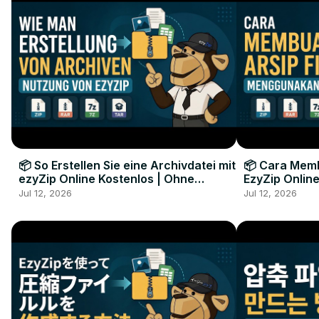
📦 So Erstellen Sie eine Archivdatei mit
📦 Cara Memb
ezyZip Online Kostenlos | Ohne
EzyZip Online
Softwareinstallation
Perangkat L
Jul 12, 2026
Jul 12, 2026