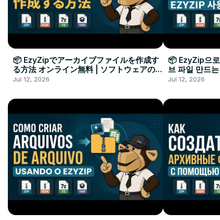
📦 EzyZipでアーカイブファイルを作成す
📦 EzyZip
る方法 オンライン無料 | ソフトウェアのイ
브 파일 만드는
ンストール不要
요
Jul 12, 2026
Jul 12, 2026