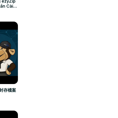
 ezyZip
Cần Cài
立封存檔案