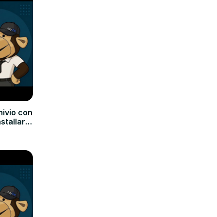
hivio con
nstallare