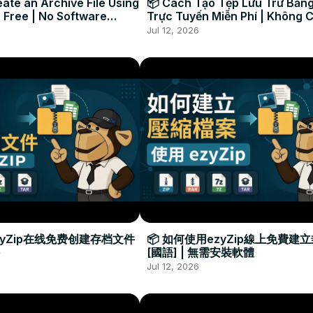
ate an Archive File Using
📦 Cách Tạo Tệp Lưu Trữ Bằng
 Free | No Software
Trực Tuyến Miễn Phí | Không 
Required
Đặt Phần Mềm
Jul 12, 2026
zyZip在线免费创建存档文件
📦 如何使用ezyZip線上免費建
[國語] | 無需安裝軟體
Jul 12, 2026