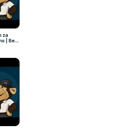
m za
mo | Bez