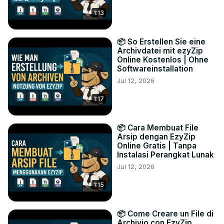
1:13
📦 So Erstellen Sie eine
Archivdatei mit ezyZip
Online Kostenlos | Ohne
Softwareinstallation
Jul 12, 2026
1:17
📦 Cara Membuat File
Arsip dengan EzyZip
Online Gratis | Tanpa
Instalasi Perangkat Lunak
Jul 12, 2026
1:15
📦 Come Creare un File di
Archivio con EzyZip