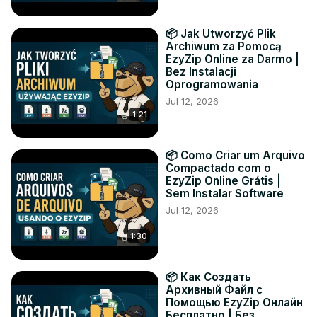
📦 Jak Utworzyć Plik
Archiwum za Pomocą
EzyZip Online za Darmo |
Bez Instalacji
Oprogramowania
Jul 12, 2026
1:21
📦 Como Criar um Arquivo
Compactado com o
EzyZip Online Grátis |
Sem Instalar Software
Jul 12, 2026
1:30
📦 Как Создать
Архивный Файл с
Помощью EzyZip Онлайн
Бесплатно | Без