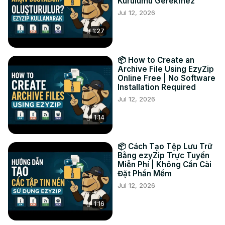
Kurulumu Gerekmez
Facebook:
 https://www.facebook.com/ezyzip/
Jul 12, 2026
1:27
📦 How to Create an
Archive File Using EzyZip
Online Free | No Software
Installation Required
Jul 12, 2026
1:14
📦 Cách Tạo Tệp Lưu Trữ
Bằng ezyZip Trực Tuyến
Miễn Phí | Không Cần Cài
Đặt Phần Mềm
Jul 12, 2026
1:16