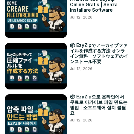
Online Gratis | Senza
Installare Software
Jul 12, 2026
1:17
📦 EzyZipでアーカイブファ
イルを作成する方法 オンラ
イン無料 | ソフトウェアのイ
ンストール不要
Jul 12, 2026
1:25
📦 EzyZip으로 온라인에서
무료로 아카이브 파일 만드는
방법 | 소프트웨어 설치 불필
요
Jul 12, 2026
1:21