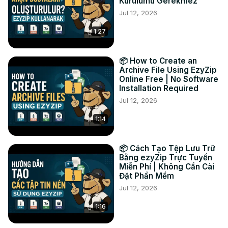
Kurulumu Gerekmez
Facebook:
 https://www.facebook.com/ezyzip/
Jul 12, 2026
1:27
📦 How to Create an
Archive File Using EzyZip
Online Free | No Software
Installation Required
Jul 12, 2026
1:14
📦 Cách Tạo Tệp Lưu Trữ
Bằng ezyZip Trực Tuyến
Miễn Phí | Không Cần Cài
Đặt Phần Mềm
Jul 12, 2026
1:16