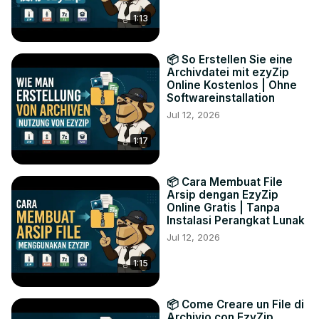
1:13
📦 So Erstellen Sie eine
Archivdatei mit ezyZip
Online Kostenlos | Ohne
Softwareinstallation
Jul 12, 2026
1:17
📦 Cara Membuat File
Arsip dengan EzyZip
Online Gratis | Tanpa
Instalasi Perangkat Lunak
Jul 12, 2026
1:15
📦 Come Creare un File di
Archivio con EzyZip