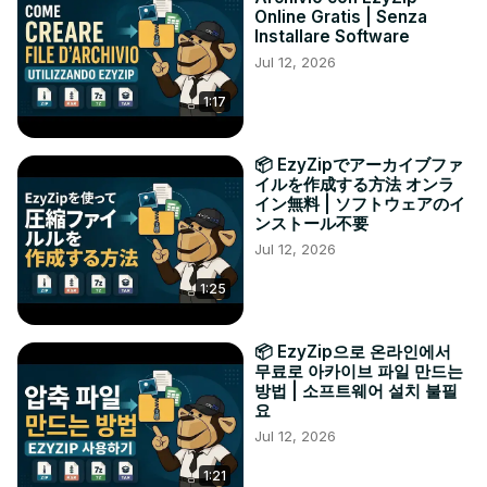
Online Gratis | Senza
Installare Software
Jul 12, 2026
1:17
📦 EzyZipでアーカイブファ
イルを作成する方法 オンラ
イン無料 | ソフトウェアのイ
ンストール不要
Jul 12, 2026
1:25
📦 EzyZip으로 온라인에서
무료로 아카이브 파일 만드는
방법 | 소프트웨어 설치 불필
요
Jul 12, 2026
1:21