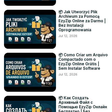
📦 Jak Utworzyć Plik
Archiwum za Pomocą
EzyZip Online za Darmo |
Bez Instalacji
Oprogramowania
Jul 12, 2026
1:21
📦 Como Criar um Arquivo
Compactado com o
EzyZip Online Grátis |
Sem Instalar Software
Jul 12, 2026
1:30
📦 Как Создать
Архивный Файл с
Помощью EzyZip Онлайн
Бесплатно | Без