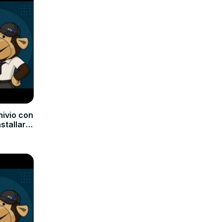
hivio con
nstallare