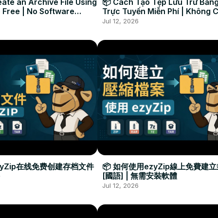
ate an Archive File Using
📦 Cách Tạo Tệp Lưu Trữ Bằng
 Free | No Software
Trực Tuyến Miễn Phí | Không 
Required
Đặt Phần Mềm
Jul 12, 2026
zyZip在线免费创建存档文件
📦 如何使用ezyZip線上免費建
[國語] | 無需安裝軟體
Jul 12, 2026