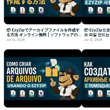
📦 EzyZipでアーカイブファイルを作成す
📦 EzyZip
る方法 オンライン無料 | ソフトウェアのイ
브 파일 만드는
ンストール不要
요
Jul 12, 2026
Jul 12, 2026