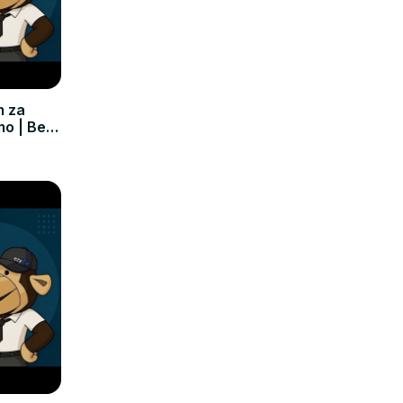
m za
mo | Bez