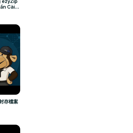
 ezyZip
Cần Cài
立封存檔案