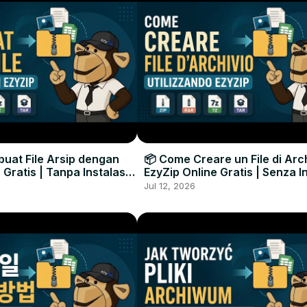
uat File Arsip dengan
📦 Come Creare un File di Arc
 Gratis | Tanpa Instalasi
EzyZip Online Gratis | Senza I
unak
Software
Jul 12, 2026