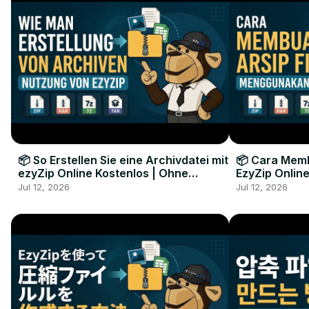
📦 So Erstellen Sie eine Archivdatei mit
📦 Cara Memb
ezyZip Online Kostenlos | Ohne
EzyZip Online
Softwareinstallation
Perangkat L
Jul 12, 2026
Jul 12, 2026