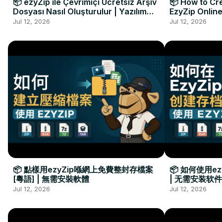
📦 ezyZip ile Çevrimiçi Ücretsiz Arşiv
📦 How to Cre
Dosyası Nasıl Oluşturulur | Yazılım
EzyZip Online
Kurulumu Gerekmez
Installation 
Jul 12, 2026
Jul 12, 2026
📦 點樣用ezyZip喺網上免費整封存檔案
📦 如何使用e
[粵語] | 無需安裝軟體
| 无需安装软件
Jul 12, 2026
Jul 12, 2026