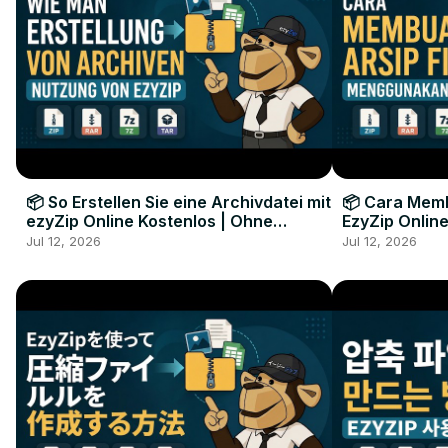
📦 So Erstellen Sie eine Archivdatei mit
📦 Cara Memb
ezyZip Online Kostenlos | Ohne
EzyZip Online
Softwareinstallation
Perangkat L
Jul 12, 2026
Jul 12, 2026