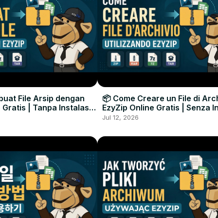
uat File Arsip dengan
📦 Come Creare un File di Arc
 Gratis | Tanpa Instalasi
EzyZip Online Gratis | Senza I
unak
Software
Jul 12, 2026