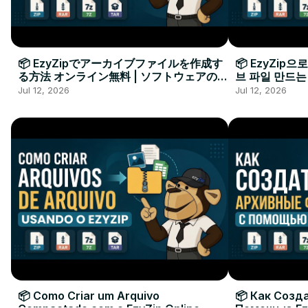
📦 EzyZipでアーカイブファイルを作成す
📦 EzyZip
る方法 オンライン無料 | ソフトウェアのイ
브 파일 만드는
ンストール不要
요
Jul 12, 2026
Jul 12, 2026
📦 Como Criar um Arquivo
📦 Как Созд