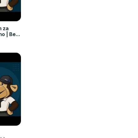
m za
mo | Bez