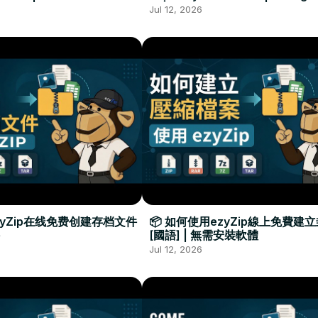
Required
Đặt Phần Mềm
Jul 12, 2026
zyZip在线免费创建存档文件
📦 如何使用ezyZip線上免費建
[國語] | 無需安裝軟體
Jul 12, 2026