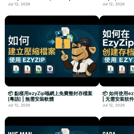
Kurulumu Gerekmez
Installation 
Jul 12, 2026
Jul 12, 2026
📦 點樣用ezyZip喺網上免費整封存檔案
📦 如何使用e
[粵語] | 無需安裝軟體
| 无需安装软件
Jul 12, 2026
Jul 12, 2026