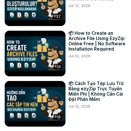
Jul 12, 2026
fichier audio extrait dans le dossier de destination 
sélectionné.

1:27
#extraire #décompresser #audio

TWITTER :
 https://twitter.com/ezyZip
FACEBOOK :
 https://www.facebook.com/ezyzip/
📦 How to Create an
LINKEDIN :
 https://www.linkedin.com/showcase/ezyzip/
Archive File Using EzyZip
Online Free | No Software
PINTEREST :
 https://www.pinterest.com.au/ezyzip
Installation Required
Jul 12, 2026
1:14
📦 Cách Tạo Tệp Lưu Trữ
Bằng ezyZip Trực Tuyến
Miễn Phí | Không Cần Cài
Đặt Phần Mềm
Jul 12, 2026
1:16