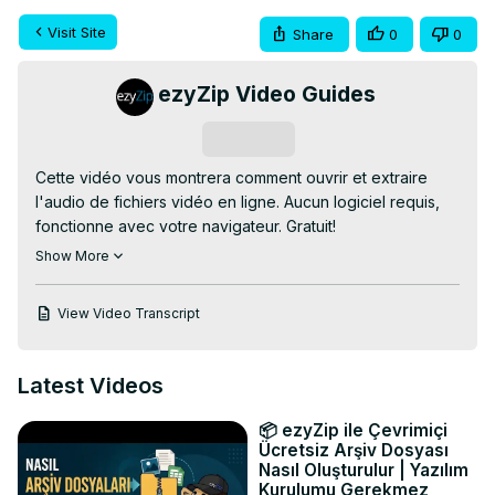
Visit Site
Share
0
0
ezyZip Video Guides
Subscribe
Cette vidéo vous montrera comment ouvrir et extraire 
l'audio de fichiers vidéo en ligne. Aucun logiciel requis, 
fonctionne avec votre navigateur. Gratuit!

Aller à:
 https://www.ezyzip.com/extraire-son-fichier-
Show More
video.html
1. Pour sélectionner le fichier vidéo, vous avez deux 
View Video Transcript
options :

Cliquez sur « Sélectionner le fichier vidéo à extraire » 
pour ouvrir le sélecteur de fichiers ;

Latest Videos
Faites glisser et déposez le fichier vidéo directement sur 
ezyZip.

📦 ezyZip ile Çevrimiçi
2. Cliquez sur "Extraire l'audio". Cela lancera le processus 
Ücretsiz Arşiv Dosyası
de conversion qui prendra un certain temps.

Nasıl Oluşturulur | Yazılım
Kurulumu Gerekmez
3. Cliquez sur « Enregistrer l'audio » pour enregistrer le 