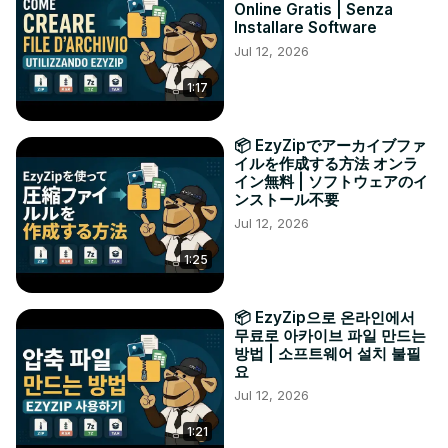
Online Gratis | Senza
Installare Software
Jul 12, 2026
1:17
📦 EzyZipでアーカイブファ
イルを作成する方法 オンラ
イン無料 | ソフトウェアのイ
ンストール不要
Jul 12, 2026
1:25
📦 EzyZip으로 온라인에서
무료로 아카이브 파일 만드는
방법 | 소프트웨어 설치 불필
요
Jul 12, 2026
1:21