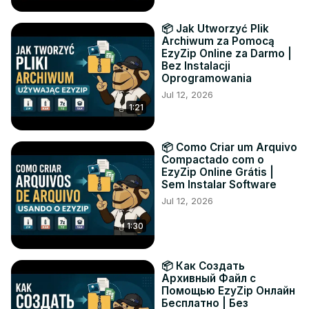
📦 Jak Utworzyć Plik
Archiwum za Pomocą
EzyZip Online za Darmo |
Bez Instalacji
Oprogramowania
Jul 12, 2026
1:21
📦 Como Criar um Arquivo
Compactado com o
EzyZip Online Grátis |
Sem Instalar Software
Jul 12, 2026
1:30
📦 Как Создать
Архивный Файл с
Помощью EzyZip Онлайн
Бесплатно | Без